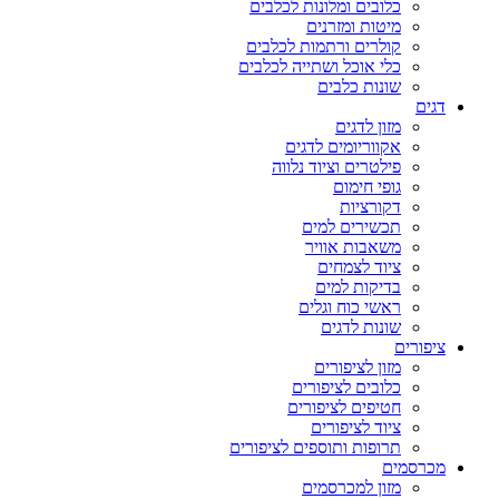
כלובים ומלונות לכלבים
מיטות ומזרנים
קולרים ורתמות לכלבים
כלי אוכל ושתייה לכלבים
שונות כלבים
דגים
מזון לדגים
אקווריומים לדגים
פילטרים וציוד נלווה
גופי חימום
דקורציות
תכשירים למים
משאבות אוויר
ציוד לצמחים
בדיקות למים
ראשי כוח וגלים
שונות לדגים
ציפורים
מזון לציפורים
כלובים לציפורים
חטיפים לציפורים
ציוד לציפורים
תרופות ותוספים לציפורים
מכרסמים
מזון למכרסמים