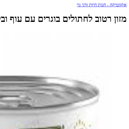
אקזוטיקה - חנות חיות ודגי נוי
מזון רטוב לחתולים בוגרים עם עוף ובקר ברוטב 70 גרם | Kit Cat -