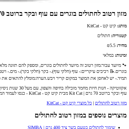
מזון רטוב לחתולים בוגרים עם עוף ובקר ברוטב 70 גרם | Kit Cat
מותג:
קיט קט - KitCat
קטגוריה:
חתולים
מחיר:
₪5.5
זמינות:
במלאי
🐾 מיועד עבור:מזון רטוב זה מיועד לחתולים בוגרים, ומספק להם תזונה מל
בוגרים.📝 רכיבים עיקריים:- עוף (חלקי עוף).- בקר (חלקי בקר).- מים.- ו
תמיד.- יש לאחסן את המוצר במקום קריר ויבש.הערה:מומלץ להתאים את כ
אקזוטיקה - חנות
עוף ובקר ברוטב 70 גרם | Kit Cat מבית קיט קט - KitCat - כנסו לעמוד המוצר המלא לפרטים נוספים, ביקורות לקוחות והזמנה.
מזון רטוב לחתולים
|
כל מוצרי קיט קט - KitCat
מוצרים נוספים במזון רטוב לחתולים
שימור לחתולים בטעם בשר ציד 400 גרם | SIMBA