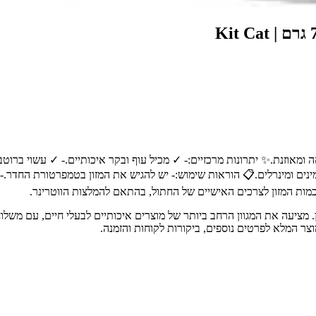
אה ומאוזנת.✨ יתרונות מרכזיים:- ✓ מכיל עוף ובקר איכותיים.- ✓ עשוי ברו
יטמינים ומינרלים.📋 הוראות שימוש:- יש להגיש את המזון בטמפרטורת החדר.-
מות המזון לצרכים האישיים של החתול, בהתאם להמלצות הווטרינר.
 חיות מחמד מובילה בחיפה והצפון, עם מעל 30 שנות ניסיון. מציעה את המגוון הרחב ביותר של מוצרים איכ