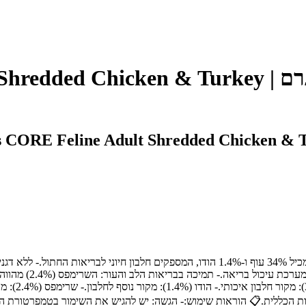
🐾 מיועד עבור:חתולים בוגרים.✨ יתרונות מרכזיים:- עשיר בחלבון איכותי: מכיל 34% עוף ו-1.4% 