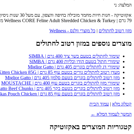
המלצה: ני
אקזוטיקה - חנו
79 גרם | Wellness CORE Feline Adult Shredded Chicken & Turkey מבית וולנס - Wellness - כנסו לעמוד המוצר המלא לפרטים נוספים, ביקורות לקוחות והזמנה.
מזון רטוב לחתולים
|
כל מוצרי וולנס - Wellness
מוצרים נוספים במזון רטוב לחתולים
שימור לחתולים בטעם בשר ציד 400 גרם | SIMBA
שימורי חתול בטעם הודו וכליות 400 גרם | SIMBA
שימורי דג לחתולים בוגרים 405 גרם | Miglior Gatto
מעדן רטוב לחתולים גורים בטעם עוף 85 גרם | Whiskas Kitten Chicken 85G
מזון רטוב לחתולים בוגרים בטעם סלמון 405 גרם | Miglior Gatto
שימורי מזון לחתולים בוגרים בטעם עוף 400 גרם | MOUSTACHE
מזון רטוב לחתולים בוגרים בטעם בקר 405 גרם | Miglior Gatto Beef Chunks
מזון רטוב לחתולים בוגרים בטעם עוף 85 גרם | Whiskas Pouch Chicken
קטלוג מלא
|
עמוד הבית
המשך לעמוד המלא ←
קטגוריות המוצרים באקזוטיקה