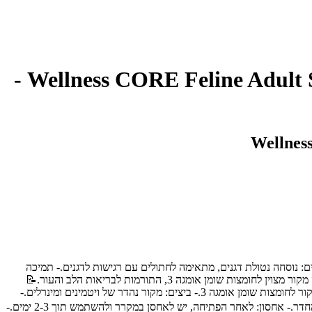
שימור לחתולים בטעם עוף והודו 79 גרם | Wellness CORE Feline Adult Shredded Chicken & Turkey -
הודו, המספקים חלבון חיוני לבריאות החתול.- ללא דגנים: נוסחה נטולת דגנים, מתאימה לחתולים עם רגישות לדגנים.- תמיכה
במערכת העיכול: המרק העשיר והטעים מעודד אכילה ומסייע בשמירה על מערכת עיכול בריאה.- תמיכה בבריאות הלב והעור: השרימפס (2.4%) מהווה מקור מצוין לחומצות שומן אומגה 3, התורמות לבריאות הלב והעור.📝
רכיבים עיקריים:- ציר עוף: בסיס המרק, מספק טעם עשיר ומזין.- עוף (34%): מקור חלבון איכותי.- הודו (1.4%): מקור נוסף לחלבון.- שרימפס (2.4%): מקור לחומצות שומן אומגה 3.- ביצים: מקור נהדר של ויטמינים ומינרלים.-
שמן חמניות: מקור לחומצות שומן חיוניות.- מינרלים נוספים: לתמיכה בבריאות הכללית.📋 הוראות שימוש:- הגשה: יש להגיש את השימור בטמפרטורת החדר.- אחסון: לאחר הפתיחה, יש לאחסן במקרר ולהשתמש תוך 2-3 ימים.-