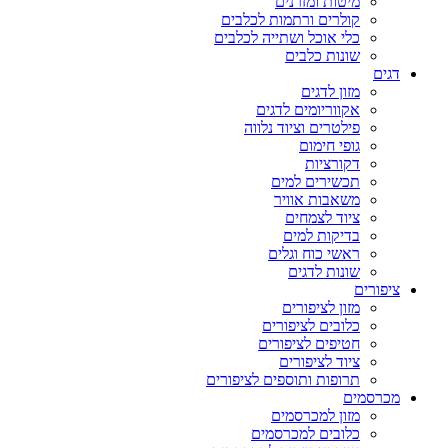
מיטות ומזרנים
קולרים ורתמות לכלבים
כלי אוכל ושתייה לכלבים
שונות כלבים
דגים
מזון לדגים
אקווריומים לדגים
פילטרים וציוד נלווה
גופי חימום
דקורציות
תכשירים למים
משאבות אוויר
ציוד לצמחים
בדיקות למים
ראשי כוח וגלים
שונות לדגים
ציפורים
מזון לציפורים
כלובים לציפורים
חטיפים לציפורים
ציוד לציפורים
תרופות ותוספים לציפורים
מכרסמים
מזון למכרסמים
כלובים למכרסמים