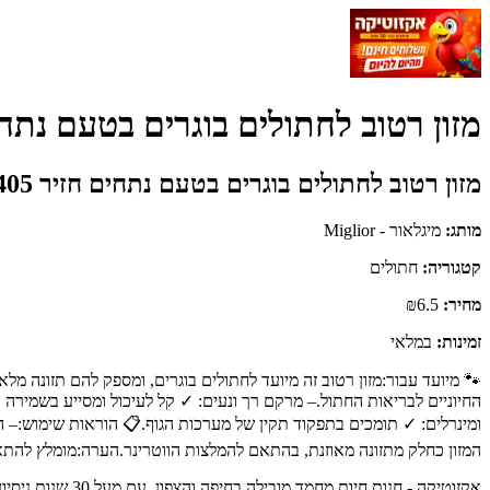
מזון רטוב לחתולים בוגרים בטעם נתחים חזיר 405 גרם | MIGLIOR GATTO - מי
מזון רטוב לחתולים בוגרים בטעם נתחים חזיר 405 גרם | MIGLIOR GATTO
מותג:
מיגלאור - Miglior
קטגוריה:
חתולים
מחיר:
₪6.5
זמינות:
במלאי
🐾 מיועד עבור:מזון רטוב זה מיועד לחתולים בוגרים, ומספק להם תזונה מל
החיוניים לבריאות החתול.– מרקם רך ונעים: ✓ קל לעיכול ומסייע בשמירה על
המזון כחלק מתזונה מאוזנת, בהתאם להמלצות הווטרינר.הערה:מומלץ להתא
אקזוטיקה - חנות