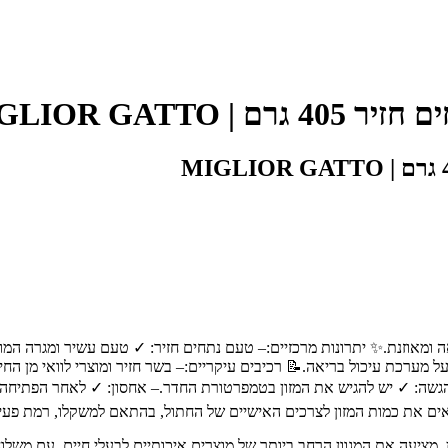
גלאור - Miglior
אה ומאוזנת.✨ יתרונות מרכזיים:– טעם נתחים חזיר: ✓ טעם עשיר ומגרה המועד
 מערכת עיכול בריאה.📝 רכיבים עיקריים:– בשר חזיר ומוצרי לוואי מן החי: 
ים את כמות המזון לצרכים האישיים של החתול, בהתאם למשקלו, רמת פעילו
 חיות מחמד מובילה בחיפה והצפון, עם מעל 30 שנות ניסיון. מציעה את המגוון הרחב ביותר של מוצרים איכו