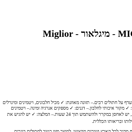
ף על חתולים רבים.– תזונה מאוזנת: ✓ מכיל חלבונים, ויטמינים ומינרלים
✓ מקור איכותי לחלבון.– דגנים: ✓ מספקים אנרגיה זמינה.– ויטמינים
ומינרלים: ✓ תומכים בתפקוד תקין של מערכות הגוף.📋 הוראות שימוש:– הגשה: ✓ יש להגיש את המזון בטמפרטורת החדר.– אחסון: ✓ לאחר הפתיחה, יש לאחסן במקרר ולהשתמש תוך 24 שעות.– המלצה: ✓ יש להגיש את
תו ובריאותו הכללית.
תיים לבעלי חיים, עם משלוח מהיר לכל הארץ ושירות מקצועי. למוצר מזון רטוב לחתולים בוגרים