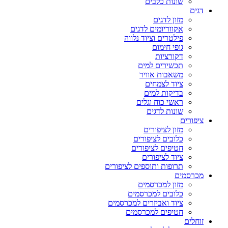
שונות כלבים
דגים
מזון לדגים
אקווריומים לדגים
פילטרים וציוד נלווה
גופי חימום
דקורציות
תכשירים למים
משאבות אוויר
ציוד לצמחים
בדיקות למים
ראשי כוח וגלים
שונות לדגים
ציפורים
מזון לציפורים
כלובים לציפורים
חטיפים לציפורים
ציוד לציפורים
תרופות ותוספים לציפורים
מכרסמים
מזון למכרסמים
כלובים למכרסמים
ציוד ואביזרים למכרסמים
חטיפים למכרסמים
זוחלים