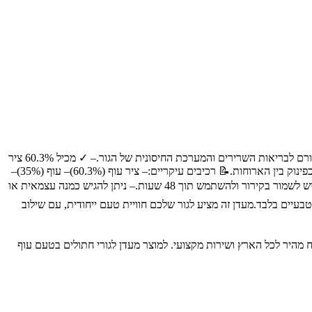
🐾 מיועד עבור:מעדן זה מיועד לגורי חתולים, המשלב טעמים עשירים של עוף ואלוורה במרקם מוס רך.✨ יתרונות מרכזיים:– ✓ עשיר בחלבון איכותי התורם לבריאות השרירים והמערכת החיסונית של הגור.– ✓ מכיל 60.3% ציר
עוף ו-35% עוף, המספקים חלבון טבעי.– ✓ מרקם מוס רך המועדף על גורי חתולים.– ✓ מתאים לכל גזעי הגורים.– ✓ ניתן להגיש כתוספת למזון יבש או כפינוק בין הארוחות.📝 רכיבים עיקריים:– ציר עוף (60.3%)– עוף (35%)–
עמילן– מייצב (קרגנין)– טאורין– אלוורה מיובשת (0.1%)– סידן פחמתי📋 הוראות שימוש:– יש להגיש את המעדן בטמפרטורת החדר.– לאחר הפתיחה, יש לשמור בקירור ולהשתמש תוך 48 שעות.– ניתן להגיש כמנה עצמאית או
בעיים בלבד.מעדן זה מציע לגור שלכם חוויית טעם ייחודית, עם שילוב
כותיים לבעלי חיים, עם משלוח מהיר לכל הארץ ושירות מקצועי. למוצר מעדן לגורי חתולים בטעם עוף