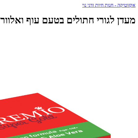
אקזוטיקה - חנות חיות ודגי נוי
מעדן לגורי חתולים בטעם עוף ואלוורה במוס 85 גרם | Premio Super Gold - 