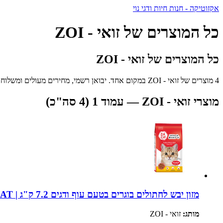
אקזוטיקה - חנות חיות ודגי נוי
כל המוצרים של זואי - ZOI
כל המוצרים של זואי - ZOI
4 מוצרים של זואי - ZOI במקום אחד. יבואן רשמי, מחירים מעולים ומשלוח מהיר לכל הארץ.
מוצרי זואי - ZOI — עמוד 1 (4 סה"כ)
מזון יבש לחתולים בוגרים בטעם עוף ודגים 7.2 ק"ג | ZOI CAT
מותג:
זואי - ZOI