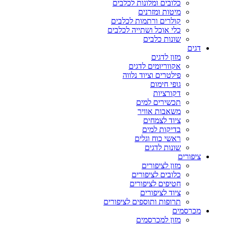
כלובים ומלונות לכלבים
מיטות ומזרנים
קולרים ורתמות לכלבים
כלי אוכל ושתייה לכלבים
שונות כלבים
דגים
מזון לדגים
אקווריומים לדגים
פילטרים וציוד נלווה
גופי חימום
דקורציות
תכשירים למים
משאבות אוויר
ציוד לצמחים
בדיקות למים
ראשי כוח וגלים
שונות לדגים
ציפורים
מזון לציפורים
כלובים לציפורים
חטיפים לציפורים
ציוד לציפורים
תרופות ותוספים לציפורים
מכרסמים
מזון למכרסמים