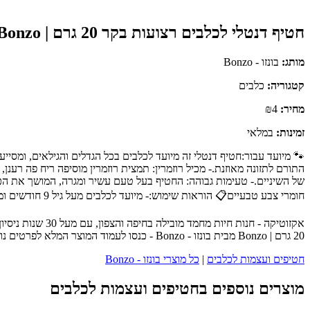
חטיף דנטלי לכלבים רצועות בקר 20 גרם | Bonzo
מותג:
בונזו - Bonzo
קטגוריה:
כלבים
מחיר:
₪4
זמינות:
במלאי
🐾 מיועד עבור:חטיף דנטלי זה מיועד לכלבים בכל הגדלים והגילאים, ומסייע
התורם לתזונה מאוזנת.- מכיל רוזמרין: תמצית רוזמרין מוסיפה ריח פה רענ
של השיניים.- טעימות גבוהה: החטיף בעל טעם עשיר ומגרה, המושך את הכל
חומרי צבע טבעיים📋 הוראות שימוש:- מיועד לכלבים מעל גיל 9 חודשים ומשקל 6 ק”ג ומעלה.- מומלץ לתת יחידה אחת ליום, בין ארוחות או כפרס.- יש להשגיח על הכלב בזמן האכילה, ולוודא שהוא מסוגל ללעוס את המוצר.- י
אקזוטיקה - חנו
20 גרם | Bonzo מבית בונזו - Bonzo - כנסו לעמוד המוצר המלא לפרטים נוספים, ביקורות לקוחות והזמנה.
חטיפים ועצמות לכלבים
|
כל מוצרי בונזו - Bonzo
מוצרים נוספים בחטיפים ועצמות לכלבים