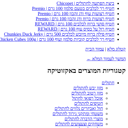
ביצת הפתעה לחתולים | Chicopet
חטיף רך לכלבים בטעם סלמון 100 גרם | Premio
חטיף רצועות עוף ודג זהבון 100 גרם | Premio
חטיף רצועות ברווז ודג זהבון 100 גרם | Premio
חטיף סושי ברווז לכלבים 100 גרם | REWARD
חטיף רול על בסיס עוף 100 גרם | REWARD
חטיף פילה ברווז מיובש לכלבים 500 גרם | Chunkies Duck Jerky
חטיף רך לכלבים קוביות סלמון ועוף 100 גרם | Premio Salmon & Chicken Cubes 100g
קטלוג מלא
|
עמוד הבית
המשך לעמוד המלא ←
קטגוריות המוצרים באקזוטיקה
חתולים
מזון יבש לחתולים
מזון רטוב לחתולים
אוכל רפואי לחתול
חטיפים לחתולים
חול ואביזרים נלווים לחתולים
משטחי ומתקני גירוד לחתולים
מוצרי הדברה לחתולים
משחקים וצעצועים לחתולים