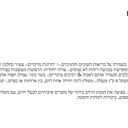
 בשמירה על בריאות השיניים והחניכיים.✨ יתרונות מרכזיים:- עשיר בחלבון 
ן, ומסייעת במניעת ריחות לא נעימים.- צורה ייחודית: הרצועות מעוצבות ב
בים ומעודד אותם לאכול.📝 רכיבים עיקריים:- בשר בקר- עמילן תפוח אדמה-
ת חיות מחמד מובילה בחיפה והצפון, עם מעל 30 שנות ניסיון. מציעה את המגוון הרחב ביותר של מוצרים א