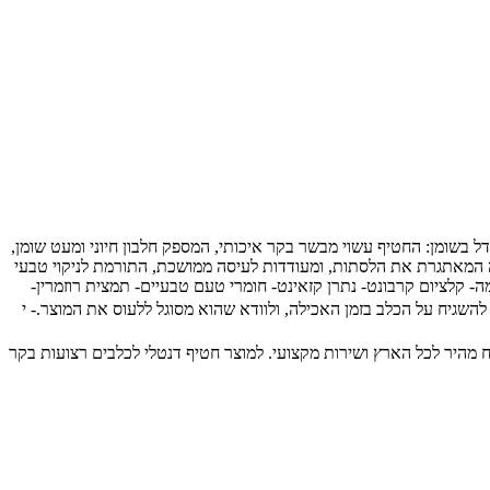
ודל בשומן: החטיף עשוי מבשר בקר איכותי, המספק חלבון חיוני ומעט שומן,
צורה המאתגרת את הלסתות, ומעודדות לעיסה ממושכת, התורמת לניקוי טבעי
 קלציום קרבונט- נתרן קזאינט- חומרי טעם טבעיים- תמצית רוזמרין-
יכותיים לבעלי חיים, עם משלוח מהיר לכל הארץ ושירות מקצועי. למוצר חטיף דנטלי לכלבים רצועות בקר