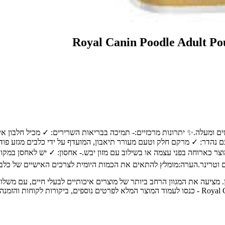
 עבור:מזון רטוב זה מיועד לכלבים בוגרים מגזע פודל, מגיל 10 חודשים ומעלה.✨ יתרונות מרכזיים:- תמיכה ב
 נהדר: ✓ מרקם חלק וטעם מעורר תיאבון, המועדף על ידי כלבים מגזע פודל.
וצר כארוחה בפני עצמה או בשילוב עם מזון יבש.- אחסון: ✓ יש לאחסן במק
וטרינר.הערה:מומלץ להתאים את הכמות היומית לצרכים האישיים של כלבכ
 חיות מחמד מובילה בחיפה והצפון, עם מעל 30 שנות ניסיון. מציעה את המגוון הרחב ביותר של מוצרים איכ