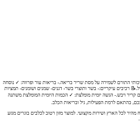
בריאות השרירים: ✓ מכיל חלבון איכותי התורם לשמירה על מסת שריר בריאה.- בריאות עור ופרווה: ✓ נוסחה
📝 רכיבים עיקריים:- בשר ותוצרי בשר- דגנים- שמנים ושומנים- תמציות
ום קריר ויבש.- הגשה יומית מומלצת: ✓ הכמות היומית המומלצת משתנה
ם, בהתאם לרמת הפעילות, גיל ובריאות הכלב.
ותיים לבעלי חיים, עם משלוח מהיר לכל הארץ ושירות מקצועי. למוצר מזון רטוב לכלבים בוגרים מגזע