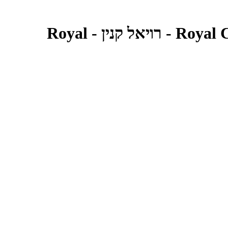
מזון רטוב לכלבים בוגרים מגזע פודל 85 גרם | Royal Canin Poodle Adult Pouch - רויאל קנין - Royal