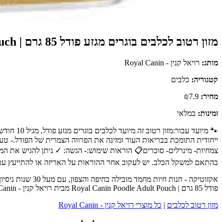
מזון רטוב לכלבים בוגרים מגזע פודל 85 גרם | Royal Canin Poodle Adult Pouch
מותג:
רויאל קנין - Royal Canin
קטגוריה:
כלבים
מחיר:
₪7.9
זמינות:
במלאי
🐾 מיועד
ייחודית התומכת בבריאות העור ומזינה את הפרווה הצמרית של הפודל.- טעם
צמחיות- מינרלים- סוכרים📋 הוראות שימוש:- הגשה: ✓ ניתן להגיש את המ
בהתאם למשקל הכלב. יש לעקוב אחר ההוראות על האריזה או להתייעץ עם 
אקזוטיקה - חנות
פודל 85 גרם | Royal Canin Poodle Adult Pouch מבית רויאל קנין - Royal Canin - כנסו לעמוד המוצר המלא לפרטים נוספים, ביקורות לקוחות והזמנה.
מזון רטוב לכלבים
|
כל מוצרי רויאל קנין - Royal Canin