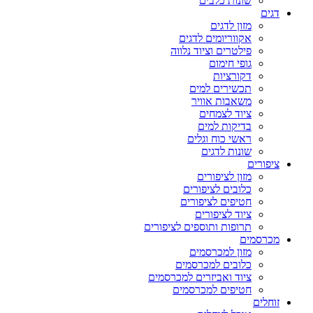
שונות כלבים
דגים
מזון לדגים
אקווריומים לדגים
פילטרים וציוד נלווה
גופי חימום
דקורציות
תכשירים למים
משאבות אוויר
ציוד לצמחים
בדיקות למים
ראשי כוח וגלים
שונות לדגים
ציפורים
מזון לציפורים
כלובים לציפורים
חטיפים לציפורים
ציוד לציפורים
תרופות ותוספים לציפורים
מכרסמים
מזון למכרסמים
כלובים למכרסמים
ציוד ואביזרים למכרסמים
חטיפים למכרסמים
זוחלים