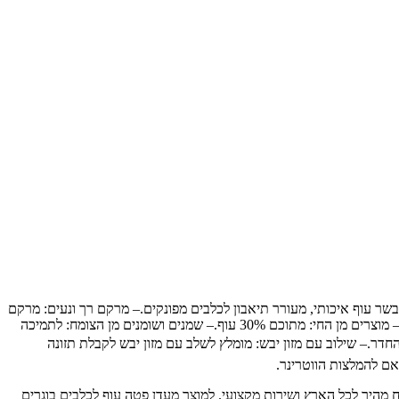
מבשר עוף איכותי, מעורר תיאבון לכלבים מפונקים.– מרקם רך ונעים: מרקם
פטה רך, קל לעיכול ומתאים לכלבים עם בעיות לעיסה.– תוספים תזונתיים: מכיל ויטמינים ומינרלים חיוניים לתמיכה בבריאות הכלב.📝 רכיבים עיקריים:– מוצרים מן החי: מתוכם 30% עוף.– שמנים ושומנים מן הצומח: לתמיכה
שה: יש להגיש בטמפרטורת החדר.– שילוב עם מזון יבש: מומלץ לשלב עם מזון יבש לקבלת תזונה
כותיים לבעלי חיים, עם משלוח מהיר לכל הארץ ושירות מקצועי. למוצר מעדן פטה עוף לכלבים בוגרים