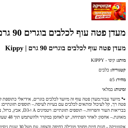
מעדן פטה עוף לכלבים בוגרים 90 גרם | Kippy - קיפי - KIPPY
מעדן פטה עוף לכלבים בוגרים 90 גרם | Kippy
מותג:
קיפי - KIPPY
קטגוריה:
כלבים
מחיר:
₪5
זמינות:
במלאי
🐾 מיועד עבור:מעדן פטה עוף זה מיועד לכלבים בוגרים, אידיאלי כתוספת ל
בבריאות העור והפרו
מאוזנת.– אחסון: לאחר הפתיחה, יש לאחסן במקרר ולהשתמש תוך 48 שעות.הערה: מומלץ להתאים את כמות המעדן לצרכים האישיים של הכלב, בהתאם להמלצות הווטרינר.
אקזוטיקה - חנו