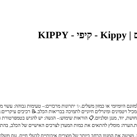
מזונם היומיומי או כמזון משלים.✨ יתרונות מרכזיים:– טעימות גבוהה: עשוי 
וה.– תוספים תזונתיים: ויטמינים A ו-D3, אבץ, ברזל, נחושת, יוד, מנגן וסלניום.📋 הוראות שימוש:– הג
ת חיות מחמד מובילה בחיפה והצפון, עם מעל 30 שנות ניסיון. מציעה את המגוון הרחב ביותר של מוצרים אי