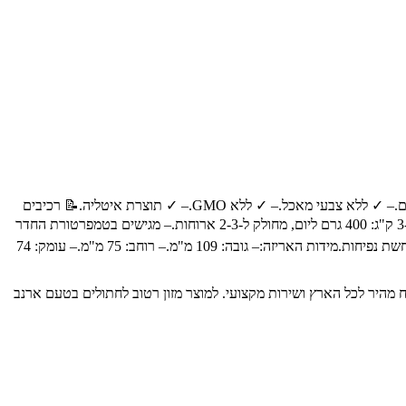
🐾 מיועד עבור:מזון רטוב לחתולים בוגרים.✨ יתרונות מרכזיים:– ✓ מכיל בשר ארנבת איכותי.– ✓ מתובל בסגנון צרפתי.– ✓ מכיל ערכים תזונתיים גבוהים.– ✓ ללא צבעי מאכל.– ✓ ללא GMO.– ✓ תוצרת איטליה.📝 רכיבים
עיקריים:– בשר ומוצרי לוואי של תעשיית הבשר (6% בשר ארנבת).– דגנים.– חלבון מהצומח.– מינרלים וויטמינים.📋 הוראות שימוש:– לחתול במשקל 3-4 ק"ג: 400 גרם ליום, מחולק ל-2-3 ארוחות.– מגישים בטמפרטורת החדר
או מצננים.– יש להגיש תמיד מים טריים ונקיים לצד המזון.– לאחר הפתיחה, יש לאחסן במקרר.– אל תפתח את האריזה אם היא מעוותת או כאשר מתרחשת נפיחות.מידות האריזה:– גובה: 109 מ"מ.– רוחב: 75 מ"מ.– עומק: 74
כותיים לבעלי חיים, עם משלוח מהיר לכל הארץ ושירות מקצועי. למוצר מזון רטוב לחתולים בטעם ארנב