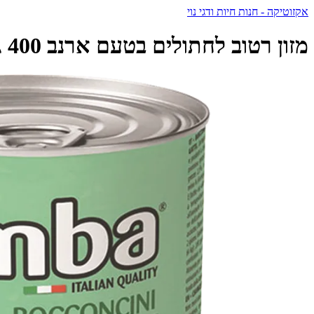
אקזוטיקה - חנות חיות ודגי נוי
מזון רטוב לחתולים בטעם ארנב 400 גרם | SIMBA - סימבה - Simba