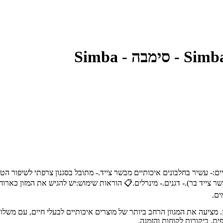
ים:- עשיר בחלבונים איכותיים מבשר צייד.- מתובל בסגנון צרפתי לשיפור הט
.- תוצרת איטליה.📝 רכיבים עיקריים:- בשר ומוצרי בשר (כולל 6% בשר צייד בר).- דגנים.- מינרלים.📋 הורא