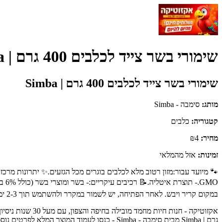
שימורי בשר צייד לכלבים 400 גרם | Simba - סימבה - Simba
שימורי בשר צייד לכלבים 400 גרם | Simba
מותג:
סימבה - Simba
קטגוריה:
כלבים
מחיר:
₪4
זמינות:
אזל מהמלאי
🐾 מיועד עבור:מזון רטוב מלא לכלבים בוגרים מכל הגזעים.✨ יתרונות מרכזי
GMO
במקום קריר ויבש. לאחר הפתיחה, יש לשמור במקרר ולהשתמש תוך 2-3 ימים.
גרם | Simba מבית סימבה - Simba - כנסו לעמוד המוצר המלא לפרטים נוספים, ביקורות לקוחות והזמנה.