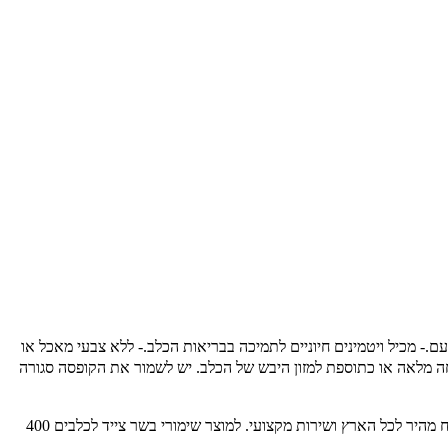
עם.- מכיל ויטמינים חיוניים לתמיכה בבריאות הכלב.- ללא צבעי מאכל או
ות שימוש:יש להגיש את המזון כארוחה מלאה או כתוספת למזון היבש של הכלב. יש לשמור את הקופסה סגורה
אקזוטיקה - חנות חיות מחמד מובילה בחיפה והצפון, עם מעל 30 שנות ניסיון. מציעה את המגוון הרחב ביותר של מוצרים איכותיים לבעלי חיים, עם משלוח מהיר לכל הארץ ושירות מקצועי. למוצר שימורי בשר צייד לכלבים 400