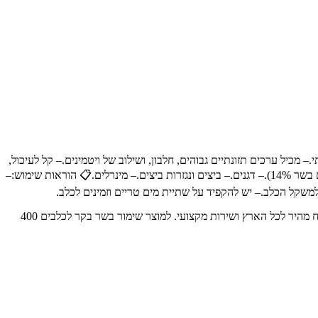
 מכיל ערכים תזונתיים גבוהים, חלבון, ושילוב של ויטמינים.– קל לעיכול,
מכיל ארומה שכל כלב ישמח לרחרח.– ללא צבעי מאכל, ללא GMO, תוצרת איטליה.📝 רכיבים עיקריים:– בשר ומוצרי לוואי של תעשיית הבשר (מתוכם בשר 14%).– דגנים.– ביצים ונגזרות ביצים.– מינרלים.📋 הוראות שימוש:–
אקזוטיקה - חנות חיות מחמד מובילה בחיפה והצפון, עם מעל 30 שנות ניסיון. מציעה את המגוון הרחב ביותר של מוצרים איכותיים לבעלי חיים, עם משלוח מהיר לכל הארץ ושירות מקצועי. למוצר שימור בשר בקר לכלבים 400