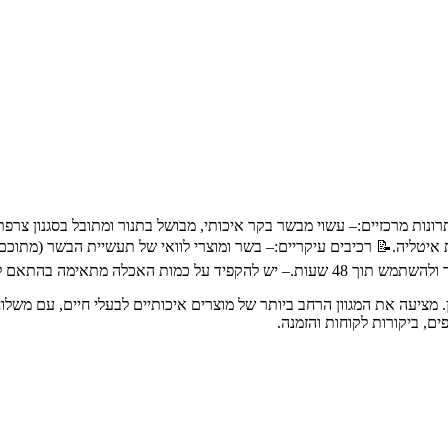
נות מרכזיים:– עשוי מבשר בקר איכותי, מבושל בתנור ומתובל בסגנון צרפתי.–
על שתיית מים טריים וזמינים לכלב.