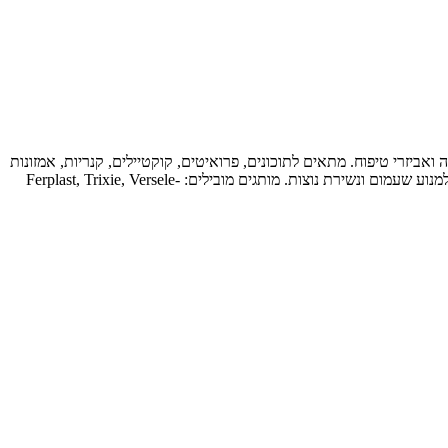
 ואביזרי טיפוח. מתאים לתוכונים, פרואיטים, קוקטיילים, קנריות, אמזונות
ותוכים גדולים. בבחירת אביזרים חשוב להתאים את הגודל לסוג הציפור, להעדיף חומרים טבעיים ובטוחים (עץ לא רעיל, נירוסטה), ולגוון בצעצועים כדי למנוע שעמום ונשירת נוצות. מותגים מובילים: Ferplast, Trixie, Versele-