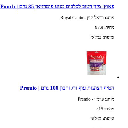
פאוץ' מזון רטוב לכלבים מגזע פומרניאן 85 גרם | Royal Canin Pomeranian Adult Pouch
מותג:
רויאל קנין - Royal Canin
מחיר:
₪7.9
זמינות:
במלאי
חטיף רצועות עוף ודג זהבון 100 גרם | Premio
מותג:
פרמיו - Premio
מחיר:
₪15
זמינות:
במלאי