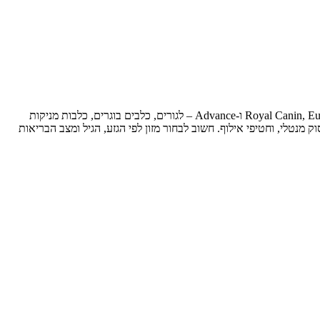
קטגוריית הכלבים כוללת כל מה שהכלב שלך צריך לאורח חיים בריא ומאושר. מזון יבש ורטוב ממגוון מותגים פרימיום לרבות Royal Canin, Eukanuba, Taste of the Wild ו-Advance – לגורים, כלבים בוגרים, כלבות מניקות
וק מנטלי, וחטיפי אילוף. חשוב לבחור מזון לפי הגזע, הגיל ומצב הבריאות