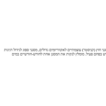
מסנני פנים קומפקטיים לאקווריומים קטנים, מסנני חוץ (קניסטר) עוצמתיים לאקווריומים גדולים, מסנני ספוג לגידול דגיגות
ה; כימי – שימוש בפחם פעיל. מומלץ לנקות את המסנן אחת לחודש-חודשיים במים