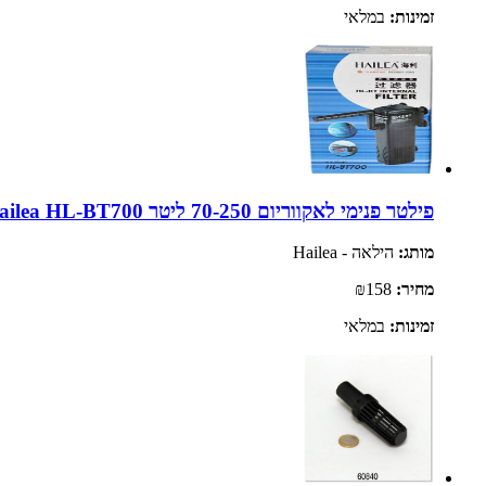
זמינות:
במלאי
פילטר פנימי לאקווריום 70-250 ליטר 10W | Hailea HL-BT700
מותג:
הילאה - Hailea
מחיר:
₪158
זמינות:
במלאי