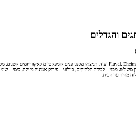
גים והגדלים
מסננים לאקווריום מכל הסוגים והמותגים המובילים – Fluval, Eheim, Aquael, JBL, Tetra ועוד. תמצאו 
ית. מסנן טוב מבצע סינון משולש: מכני – לכידת חלקיקים; ביולוגי – פירוק אמוניה מזיק
לוח מהיר עד הבית.