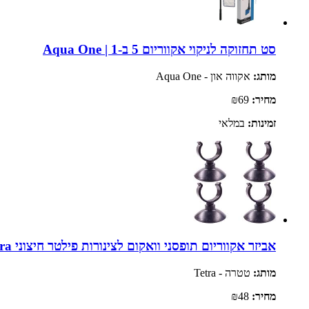
סט תחזוקה לניקוי אקווריום 5 ב-1 | Aqua One
מותג:
אקווה און - Aqua One
מחיר:
₪69
זמינות:
במלאי
אביזר אקווריום תופסני וואקום לצינורות פילטר חיצוני EX500 | Tetra
מותג:
טטרה - Tetra
מחיר:
₪48