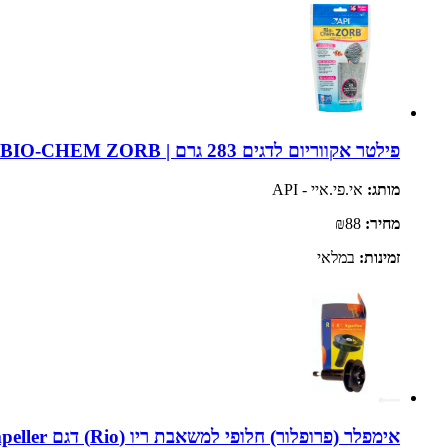
פילטר אקווריום לדגים 283 גרם | API BIO-CHEM ZORB
מותג:
אי.פי.איי - API
מחיר:
₪88
זמינות:
במלאי
אימפלר (פרופלור) חלופי למשאבת ריו (Rio) דגם 20HF HyperFlow | Rio HyperFlow 20HF Impeller