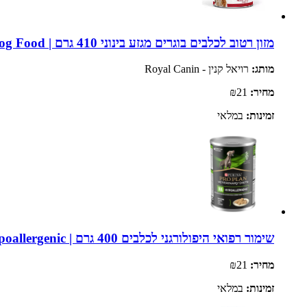
מזון רטוב לכלבים בוגרים מגזע בינוני 410 גרם | Royal Canin Medium Adult Wet Dog Food
מותג:
רויאל קנין - Royal Canin
מחיר:
₪21
זמינות:
במלאי
שימור רפואי היפולורגני לכלבים 400 גרם | Purina Pro Plan Veterinary Diets HA Hypoallergenic
מחיר:
₪21
זמינות:
במלאי