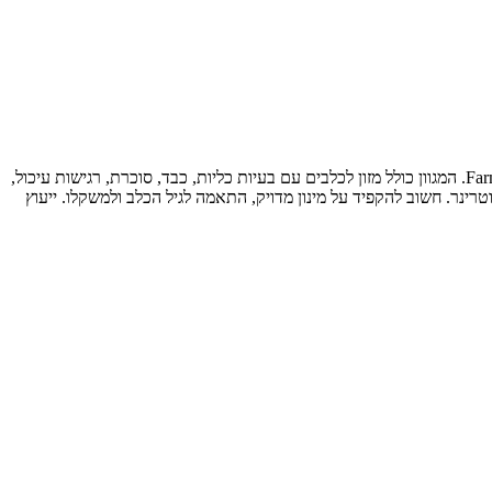
מזון רפואי לכלבים מהמותגים המובילים בעולם - Royal Canin Veterinary Diet, Hill's Prescription Diet, Purina Pro Plan Veterinary ו-Farmina Vet Life. המגוון כולל מזון לכלבים עם בעיות כליות, כבד, סוכרת, רגישות עיכול,
רינר. חשוב להקפיד על מינון מדויק, התאמה לגיל הכלב ולמשקלו. ייעוץ