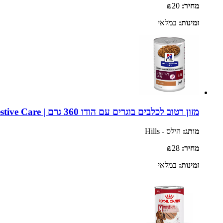
מחיר:
₪20
זמינות:
במלאי
מזון רטוב לכלבים בוגרים עם הודו 360 גרם | Hill's Prescription Diet i/d Digestive Care
מותג:
הילס - Hills
מחיר:
₪28
זמינות:
במלאי