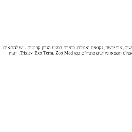
חשים, צבי יבשה, גקואים ואגמות. בחירת המצע הנכון קריטית - יש להתאים
אותו לסוג הזוחל, לרמת הלחות הנדרשת בטרריום ולגיל החיה. מצע יבש מתאים לזוחלי מדבר, בעוד שמצע לח כמו סיבי קוקוס מושלם לזוחלים טרופיים. אצלנו תמצאו מותגים מובילים כמו Exo Terra, Zoo Med ו-Trixie. ייעוץ