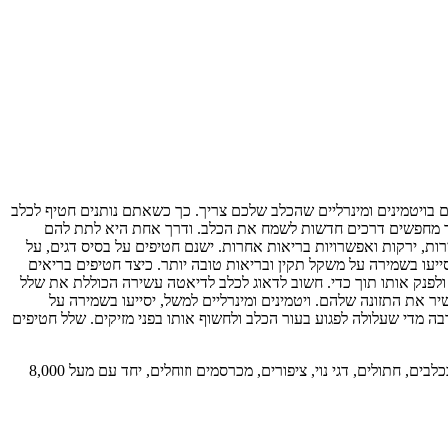
 בויטמינים ומינרליים שהכלב שלכם צריך. כך כשאתם נותנים חטיף לכלב
תמיד מחפשים דרכים חדשות לשמח את הכלב. ודרך אחת היא לתת להם
רות, ירקות ואפשרויות בריאות אחרות. ישנם חטיפים על בסיס דגים, על
יעו בשמירה על משקל תקין ובריאות טובה יותר. כיצד חטיפים בריאים
ב ולפנק אותו תוך כדי. חשוב לדאוג לכלב לדיאטה עשירה הכוללת את שלל
יר את התזונה שלהם. ויטמינים ומינרליים למשל, יסייעו בשמירה על
רבה מדי שעלולה לפגוע בעור הכלב ולחשוף אותו בפני מזיקים. שלל חטיפים
מאמר זה הוא חלק מהבלוג המקצועי של אקזוטיקה - חנות החיות המובילה בחיפה והצפון. אנחנו מציעים מאמרים, טיפים ומדריכים מקצועיים על טיפול בכלבים, חתולים, דגי נוי, ציפורים, מכרסמים וזוחלים, יחד עם מעל 8,000