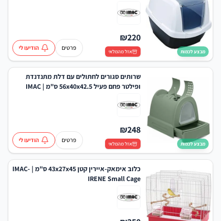
₪
220
פרטים
הודיעו לי
מבצע לכמות
אזל מהמלאי
שרותים סגורים לחתולים עם דלת מתנדנדת
ופילטר פחם פעיל 56x40x42.5 ס"מ | IMAC
ZUMA Litter Box
₪
248
פרטים
הודיעו לי
מבצע לכמות
אזל מהמלאי
כלוב אימאק-איירין קטן 43x27x45 ס"מ | IMAC-
IRENE Small Cage