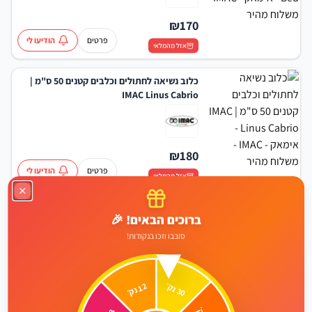
₪
170
פרטים
הודיעו לי
אזל מהמלאי
כלוב נשיאה לחתולים וכלבים קטנים 50 ס"מ |
IMAC Linus Cabrio
₪
180
פרטים
הודיעו לי
אזל מהמלאי
שירותים סגורים לחתולים 50 ס"מ | IMAC MY
ברוכים הבאים! 🎉
CAT
סובבו וזכו בנקודות!
₪
158
0
נ
1
2
׳
נק
3
ק׳
פרטים
הודיעו לי
מבצע לכמות
אזל מהמלאי
8
׳