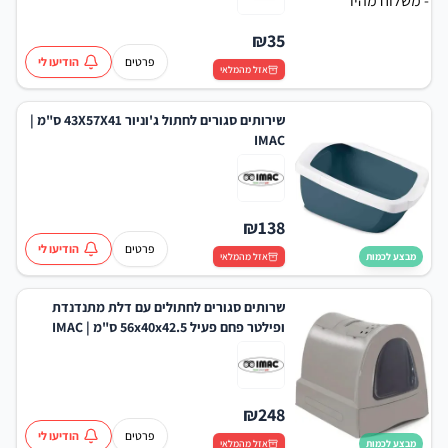
₪
35
פרטים
הודיעו לי
אזל מהמלאי
שירותים סגורים לחתול ג'וניור 43X57X41 ס"מ |
IMAC
₪
138
פרטים
הודיעו לי
מבצע לכמות
אזל מהמלאי
שרותים סגורים לחתולים עם דלת מתנדנדת
ופילטר פחם פעיל 56x40x42.5 ס"מ | IMAC
ZUMA Litter Box
₪
248
פרטים
הודיעו לי
מבצע לכמות
אזל מהמלאי