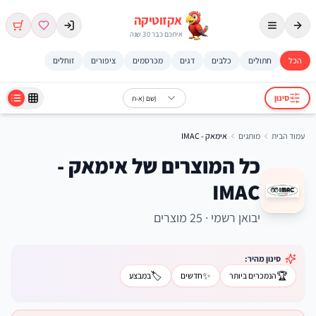
אקזוטיקה
איתכם כבר 30 שנה
הכל
חתולים
כלבים
דגים
מכרסמים
ציפורים
זוחלים
סינון
שם (א-ת)
עמוד הבית
מותגים
אימאק - IMAC
כל המוצרים של אימאק -
IMAC
יבואן רשמי · 25 מוצרים
סינון מהיר:
🏷️
✨
🏆
הנמכרים ביותר
חדשים
במבצע