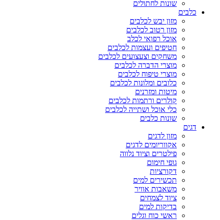
שונות לחתולים
כלבים
מזון יבש לכלבים
מזון רטוב לכלבים
אוכל רפואי לכלב
חטיפים ועצמות לכלבים
משחקים וצעצועים לכלבים
מוצרי הדברה לכלבים
מוצרי טיפוח לכלבים
כלובים ומלונות לכלבים
מיטות ומזרנים
קולרים ורתמות לכלבים
כלי אוכל ושתייה לכלבים
שונות כלבים
דגים
מזון לדגים
אקווריומים לדגים
פילטרים וציוד נלווה
גופי חימום
דקורציות
תכשירים למים
משאבות אוויר
ציוד לצמחים
בדיקות למים
ראשי כוח וגלים