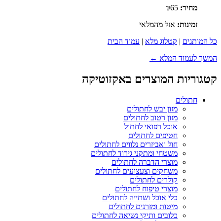
מחיר:
₪65
זמינות:
אזל מהמלאי
כל המותגים
|
קטלוג מלא
|
עמוד הבית
המשך לעמוד המלא ←
קטגוריות המוצרים באקזוטיקה
חתולים
מזון יבש לחתולים
מזון רטוב לחתולים
אוכל רפואי לחתול
חטיפים לחתולים
חול ואביזרים נלווים לחתולים
משטחי ומתקני גירוד לחתולים
מוצרי הדברה לחתולים
משחקים וצעצועים לחתולים
קולרים לחתולים
מוצרי טיפוח לחתולים
כלי אוכל ושתייה לחתולים
מיטות ומזרנים לחתולים
כלובים ותיקי נשיאה לחתולים