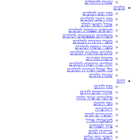
שונות לחתולים
כלבים
מזון יבש לכלבים
מזון רטוב לכלבים
אוכל רפואי לכלב
חטיפים ועצמות לכלבים
משחקים וצעצועים לכלבים
מוצרי הדברה לכלבים
מוצרי טיפוח לכלבים
כלובים ומלונות לכלבים
מיטות ומזרנים
קולרים ורתמות לכלבים
כלי אוכל ושתייה לכלבים
שונות כלבים
דגים
מזון לדגים
אקווריומים לדגים
פילטרים וציוד נלווה
גופי חימום
דקורציות
תכשירים למים
משאבות אוויר
ציוד לצמחים
בדיקות למים
ראשי כוח וגלים