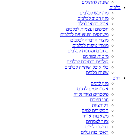
שונות לחתולים
כלבים
מזון יבש לכלבים
מזון רטוב לכלבים
אוכל רפואי לכלב
חטיפים ועצמות לכלבים
משחקים וצעצועים לכלבים
מוצרי הדברה לכלבים
מוצרי טיפוח לכלבים
כלובים ומלונות לכלבים
מיטות ומזרנים
קולרים ורתמות לכלבים
כלי אוכל ושתייה לכלבים
שונות כלבים
דגים
מזון לדגים
אקווריומים לדגים
פילטרים וציוד נלווה
גופי חימום
דקורציות
תכשירים למים
משאבות אוויר
ציוד לצמחים
בדיקות למים
ראשי כוח וגלים