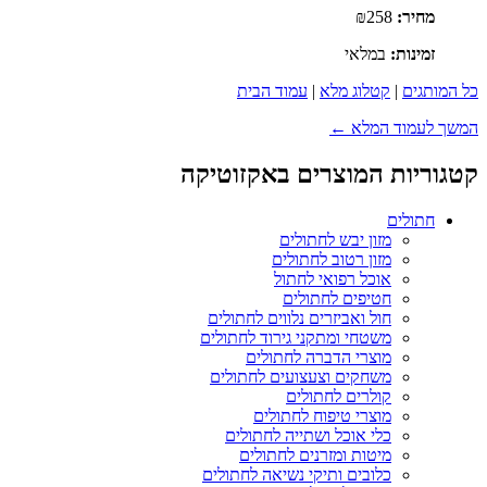
מחיר:
₪258
זמינות:
במלאי
כל המותגים
|
קטלוג מלא
|
עמוד הבית
המשך לעמוד המלא ←
קטגוריות המוצרים באקזוטיקה
חתולים
מזון יבש לחתולים
מזון רטוב לחתולים
אוכל רפואי לחתול
חטיפים לחתולים
חול ואביזרים נלווים לחתולים
משטחי ומתקני גירוד לחתולים
מוצרי הדברה לחתולים
משחקים וצעצועים לחתולים
קולרים לחתולים
מוצרי טיפוח לחתולים
כלי אוכל ושתייה לחתולים
מיטות ומזרנים לחתולים
כלובים ותיקי נשיאה לחתולים