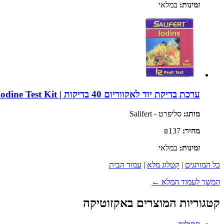
זמינות:
במלאי
ערכת בדיקת יוד לאקווריום 40 בדיקות | Salifert Iodine Test Kit
מותג:
סליפרט - Salifert
מחיר:
₪137
זמינות:
במלאי
כל המותגים
|
קטלוג מלא
|
עמוד הבית
המשך לעמוד המלא ←
קטגוריות המוצרים באקזוטיקה