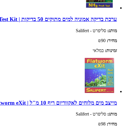
ערכת בדיקה אמוניה למים מתוקים 50 בדיקות | Salifert Ammonia NH3 Freshwater Test Kit
מותג:
סליפרט - Salifert
מחיר:
₪90
זמינות:
במלאי
מייצב מים מלוחים לאקווריום ריף 10 מ"ל | Salifert Flatworm eXit
מותג:
סליפרט - Salifert
מחיר:
₪98