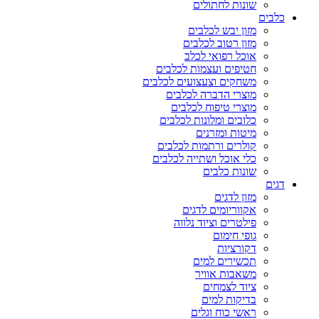
שונות לחתולים
כלבים
מזון יבש לכלבים
מזון רטוב לכלבים
אוכל רפואי לכלב
חטיפים ועצמות לכלבים
משחקים וצעצועים לכלבים
מוצרי הדברה לכלבים
מוצרי טיפוח לכלבים
כלובים ומלונות לכלבים
מיטות ומזרנים
קולרים ורתמות לכלבים
כלי אוכל ושתייה לכלבים
שונות כלבים
דגים
מזון לדגים
אקווריומים לדגים
פילטרים וציוד נלווה
גופי חימום
דקורציות
תכשירים למים
משאבות אוויר
ציוד לצמחים
בדיקות למים
ראשי כוח וגלים