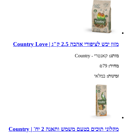
מזון יבש לציפורי אהבה 2.5 ק"ג | Country Love
מותג:
קאנטרי - Country
מחיר:
₪79
זמינות:
במלאי
מקלוני תוכים בטעם משמש ותאנה 2 יח' | Country