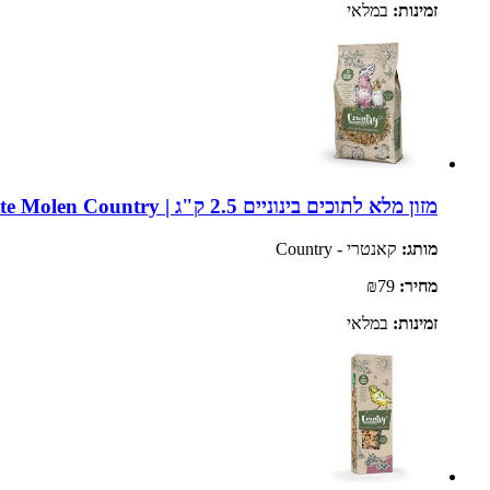
זמינות:
במלאי
מזון מלא לתוכים בינוניים 2.5 ק"ג | Witte Molen Country
מותג:
קאנטרי - Country
מחיר:
₪79
זמינות:
במלאי