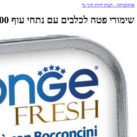
אקזוטיקה - חנות חיות ודגי נוי
שימורי פטה לכלבים עם נתחי עוף 100 גרם | Monge - מונג - Monge