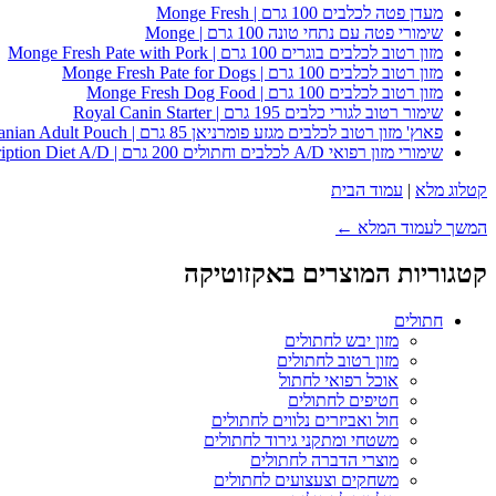
מעדן פטה לכלבים 100 גרם | Monge Fresh
שימורי פטה עם נתחי טונה 100 גרם | Monge
מזון רטוב לכלבים בוגרים 100 גרם | Monge Fresh Pate with Pork
מזון רטוב לכלבים 100 גרם | Monge Fresh Pate for Dogs
מזון רטוב לכלבים 100 גרם | Monge Fresh Dog Food
שימור רטוב לגורי כלבים 195 גרם | Royal Canin Starter
פאוץ' מזון רטוב לכלבים מגזע פומרניאן 85 גרם | Royal Canin Pomeranian Adult Pouch
שימורי מזון רפואי A/D לכלבים וחתולים 200 גרם | Hill's Prescription Diet A/D
קטלוג מלא
|
עמוד הבית
המשך לעמוד המלא ←
קטגוריות המוצרים באקזוטיקה
חתולים
מזון יבש לחתולים
מזון רטוב לחתולים
אוכל רפואי לחתול
חטיפים לחתולים
חול ואביזרים נלווים לחתולים
משטחי ומתקני גירוד לחתולים
מוצרי הדברה לחתולים
משחקים וצעצועים לחתולים