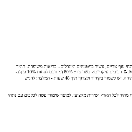
חי עוף טריים, עשיר בויטמינים ומינרלים.- בריאות משופרת: תומך
בבריאות הכלב ומסייע בשמירה על פרווה מבריקה.- ללא תוספות מזיקות: ללא חומרים משמרים וצבעי מאכל.- תוצרת איטליה: מוצר איכותי מבית Monge.📝 רכיבים עיקריים:- בשר טרי: 80% (מתוכם לפחות 10% עוף).-
מינרלים וויטמינים: לתמיכה בבריאות הכלב.📋 הוראות שימוש:- הגשה: יש להגיש את המעדן כארוחה מלאה או כתוספת למזון היבש.- אחסון: לאחר הפתיחה, יש לשמור בקירור ולצרוך תוך 48 שעות.- המלצה: להגיש
כותיים לבעלי חיים, עם משלוח מהיר לכל הארץ ושירות מקצועי. למוצר שימורי פטה לכלבים עם נתחי