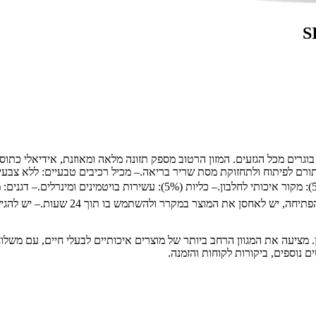
עם הודו וכליות 400 גרם מיועדים לחתולים בוגרים מכל הגזעים. המזון הרטוב מספק תזונה מלאה ומא
תורם לפיתוח ולתחזוקת מסת שריר בריאה.– מכיל רכיבים טבעיים: ללא צבע
קפדנית: מבטיח מוצר בטיחותי ואיכותי.📝 רכיבים עיקריים:– בשר הודו (5%): מק
ת חיות מחמד מובילה בחיפה והצפון, עם מעל 30 שנות ניסיון. מציעה את המגוון הרחב ביותר של מוצרים אי