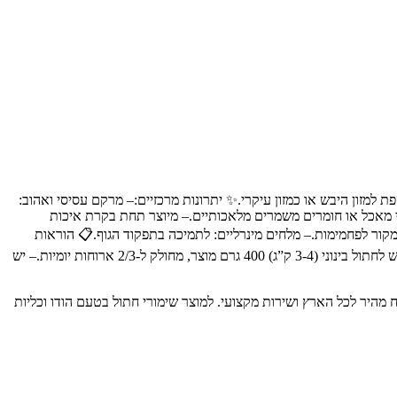
וזנת, אידיאלי כתוספת למזון היבש או כמזון עיקרי.✨ יתרונות מרכזיים:– מרקם עסיסי ואהוב:
י מאכל או חומרים משמרים מלאכותיים.– מיוצר תחת בקרת איכות
ור איכותי לחלבון.– כליות (5%): עשירות בויטמינים ומינרלים.– דגנים: מקור לפחמימות.– מלחים מינרליים: לתמיכה בתפקוד הגוף.📋 הוראות
שימוש:– יש להגיש את השימורים בטמפרטורת החדר או מצוננים.– לאחר הפתיחה, יש לאחסן את המוצר במקרר ולהשתמש בו תוך 24 שעות.– יש להגיש לחתול בינוני (3-4 ק”ג) 400 גרם מוצר, מחולק ל-2/3 ארוחות יומיות.– יש
כותיים לבעלי חיים, עם משלוח מהיר לכל הארץ ושירות מקצועי. למוצר שימורי חתול בטעם הודו וכליות