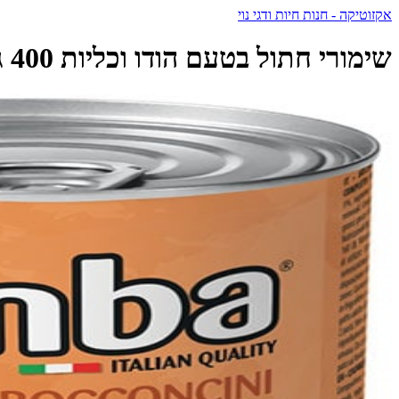
אקזוטיקה - חנות חיות ודגי נוי
שימורי חתול בטעם הודו וכליות 400 גרם | SIMBA - סימבה - Simba