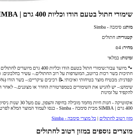
שימורי חתול בטעם הודו וכליות 400 גרם | SIMBA
מותג:
סימבה - Simba
קטגוריה:
חתולים
מחיר:
₪4
זמינות:
במלאי
🐾 מיועד עבור:שימורי חתול בט
חתיכות בשר רכות ברוטב, המועדפות על רוב החתולים.– עשיר בחלבונים: 
להקפיד על זמינות
אקזוטיקה - חנו
400 גרם | SIMBA מבית סימבה - Simba - כנסו לעמוד המוצר המלא לפרטים נוספים, ביקורות לקוחות והזמנה.
מזון רטוב לחתולים
|
כל מוצרי סימבה - Simba
מוצרים נוספים במזון רטוב לחתולים