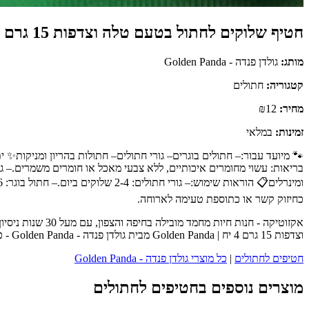
חטיף שלוקים לחתול בטעם טלה וצדפות 15 גרם 4 יח | Golden Panda
מותג:
גולדן פנדה - Golden Panda
קטגוריה:
חתולים
מחיר:
₪12
זמינות:
במלאי
🐾 מיועד עבור:– חתולים בוגרים– גורי חתולים– חתולות בהריון ומניקות✨ 
בריאות: עשוי מחומרים איכותיים, ללא צבעי מאכל או חומרים משמרים.– גמ
כחיזוק קשר או כתוספת טעימה לארוחה.
אקזוטיקה - חנו
וצדפות 15 גרם 4 יח | Golden Panda מבית גולדן פנדה - Golden Panda - כנסו לעמוד המוצר המלא לפרטים נוספים, ביקורות לקוחות והזמנה.
חטיפים לחתולים
|
כל מוצרי גולדן פנדה - Golden Panda
מוצרים נוספים בחטיפים לחתולים