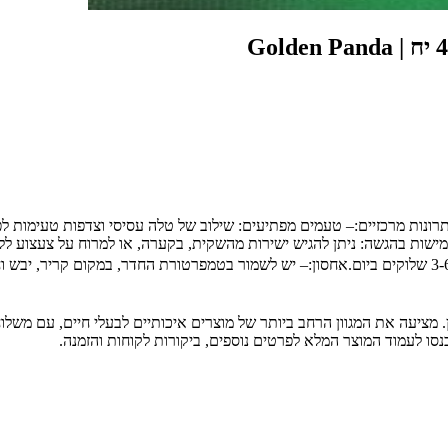
יתרונות מרכזיים:– טעמים מפתיעים: שילוב של טלה עסיסי וצדפות טעימות לפ
ישות בהגשה: ניתן להגיש ישירות מהשקית, בקערה, או למרוח על צעצוע ללק
ת חיות מחמד מובילה בחיפה והצפון, עם מעל 30 שנות ניסיון. מציעה את המגוון הרחב ביותר של מוצרים 