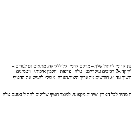
ינוק יומי לחתול שלך.– מרקם קרמי: קל ללקיקה, מתאים גם לגורים.–
יקה.📝 רכיבים עיקריים:– טלה– צדפות– חלבון איכותי– ויטמינים
ומינרלים📋 הוראות שימוש:– גורי חתולים: 2-4 שלוקים ביום.– חתול בוגר: 3-6 שלוקים ביום.אחסון:– יש לשמור בטמפרטורת החדר, במקום קריר, יבש וחשוך עד 24 חודשים מתאריך היצור.הערה: מומלץ להגיש את החטיף
איכותיים לבעלי חיים, עם משלוח מהיר לכל הארץ ושירות מקצועי. למוצר חטיף שלוקים לחתול בטעם טלה