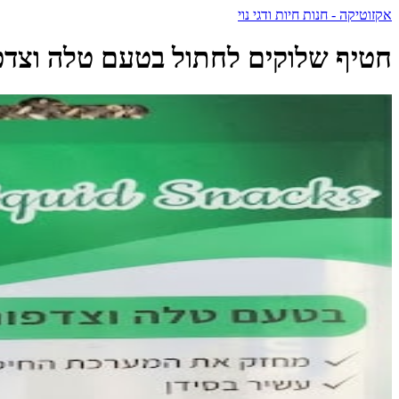
אקזוטיקה - חנות חיות ודגי נוי
חטיף שלוקים לחתול בטעם טלה וצדפות 15 גרם 4 יח | Golden Panda - גולדן פנדה - anda