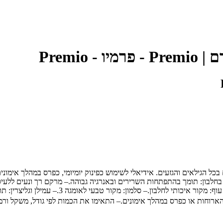
רך בטעם סלמון לכלבים מבית Premio, מיועד לכלבים בכל הגילאים והגזעים. אידיאלי לשימוש כפינוק יומ
ר.– עשיר בחלבון: תומך בהתפתחות השרירים ובאנרגיה גבוהה.– מרקם רך ונעים ל
קל לעיכול: מתאים גם לכלבים עם רגישויות עיכוליו
ארוחות או כפרס במהלך אימונים.– התאימו את הכמות לפי גודל, משקל ורמ