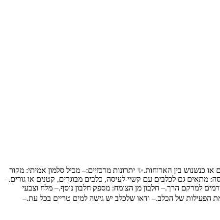
יומי, כפרס במהלך אימונים או כנשנוש בין הארוחות.✨ יתרונות מרכזיים:– מכיל סלמון אמיתי: מקור
לעיסה: מתאים גם לכלבים עם קשיי לעיסה, כלבים מבוגרים, קטנים או גורים.–
ת.📝 רכיבים עיקריים:– עוף: מקור איכותי לחלבון.– סלמון: מקור טבעי לאומגה 3.– עמילן וגליצרין: תורמים למרקם הרך.– חלבון מן הצומח: מספק חלבון נוסף.– מלח וצבעי
ת הפעילות של הכלב.– ודאו שלכלב יש גישה למים טריים בכל עת.–