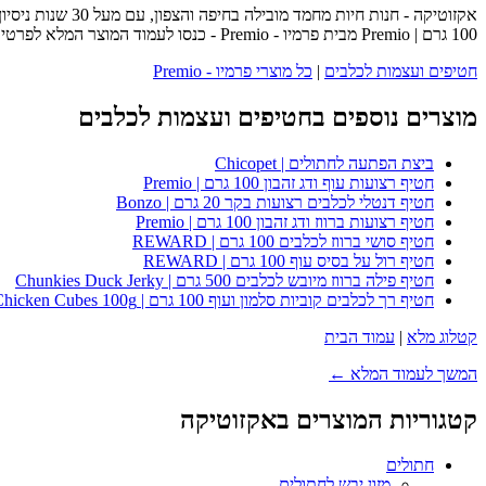
אקזוטיקה - חנו
100 גרם | Premio מבית פרמיו - Premio - כנסו לעמוד המוצר המלא לפרטים נוספים, ביקורות לקוחות והזמנה.
חטיפים ועצמות לכלבים
|
כל מוצרי פרמיו - Premio
מוצרים נוספים בחטיפים ועצמות לכלבים
ביצת הפתעה לחתולים | Chicopet
חטיף רצועות עוף ודג זהבון 100 גרם | Premio
חטיף דנטלי לכלבים רצועות בקר 20 גרם | Bonzo
חטיף רצועות ברווז ודג זהבון 100 גרם | Premio
חטיף סושי ברווז לכלבים 100 גרם | REWARD
חטיף רול על בסיס עוף 100 גרם | REWARD
חטיף פילה ברווז מיובש לכלבים 500 גרם | Chunkies Duck Jerky
חטיף רך לכלבים קוביות סלמון ועוף 100 גרם | Premio Salmon & Chicken Cubes 100g
קטלוג מלא
|
עמוד הבית
המשך לעמוד המלא ←
קטגוריות המוצרים באקזוטיקה
חתולים
מזון יבש לחתולים