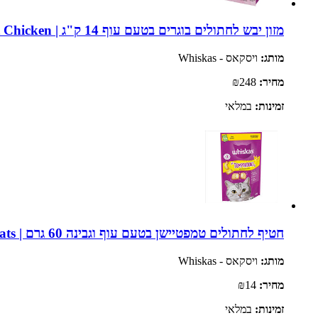
מזון יבש לחתולים בוגרים בטעם עוף 14 ק"ג | Whiskas Adult Chicken
מותג:
ויסקאס - Whiskas
מחיר:
₪248
זמינות:
במלאי
חטיף לחתולים טמפטיישן בטעם עוף וגבינה 60 גרם | Whiskas Temptations Chicken and Cheese Cat Treats
מותג:
ויסקאס - Whiskas
מחיר:
₪14
זמינות:
במלאי