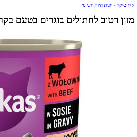
אקזוטיקה - חנות חיות ודגי נוי
מזון רטוב לחתולים בוגרים בטעם בקר 400 גרם | Whiskas Adult Beef - ויסקאס - iskas