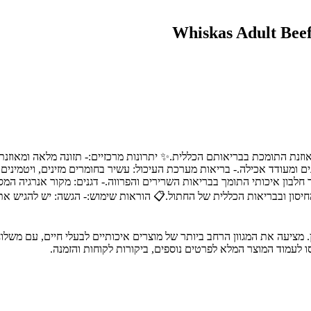
מאוזנת התומכת בבריאותם הכללית.✨ יתרונות מרכזיים:- תזונה מלאה ומאוזנת
ומעודד אכילה.- בריאות מערכת העיכול: עשיר בחומרים מזינים, ויטמינים 
מוצרי לוואי של תעשיית הבשר (35%, כולל 4% בקר): מקור חלבון איכותי התומך בבריאות השרירים והפרווה
ת החיסון ובבריאות הכללית של החתול.📋 הוראות שימוש:- הגשה: יש להגיש
 חיות מחמד מובילה בחיפה והצפון, עם מעל 30 שנות ניסיון. מציעה את המגוון הרחב ביותר של מוצרים איכו