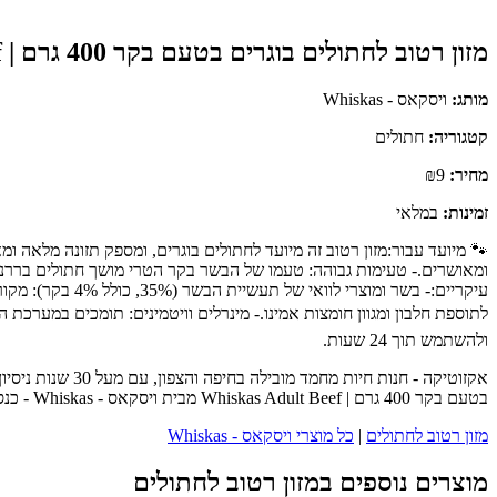
מזון רטוב לחתולים בוגרים בטעם בקר 400 גרם | Whiskas Adult Beef
מותג:
ויסקאס - Whiskas
קטגוריה:
חתולים
מחיר:
₪9
זמינות:
במלאי
🐾 מיועד עבור:מזון רטוב זה מיועד לחתולים בוגרים, ומספק תזונה מלאה ו
ומאושרים.- טעימות גבוהה: טעמו של הבשר בקר הטרי מושך חתולים בררנים 
עיקריים:- בשר ו
לתוספת חלבון ומגוון חומצות אמינו.- מינרלים וויטמינים: תומכים במערכ
ולהשתמש תוך 24 שעות.
אקזוטיקה - חנות
בטעם בקר 400 גרם | Whiskas Adult Beef מבית ויסקאס - Whiskas - כנסו לעמוד המוצר המלא לפרטים נוספים, ביקורות לקוחות והזמנה.
מזון רטוב לחתולים
|
כל מוצרי ויסקאס - Whiskas
מוצרים נוספים במזון רטוב לחתולים