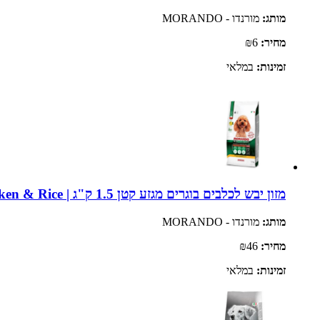
מותג:
מורנדו - MORANDO
מחיר:
₪6
זמינות:
במלאי
מזון יבש לכלבים בוגרים מגזע קטן 1.5 ק"ג | Morando Tradizioni Adult Mini Chicken & Rice
מותג:
מורנדו - MORANDO
מחיר:
₪46
זמינות:
במלאי