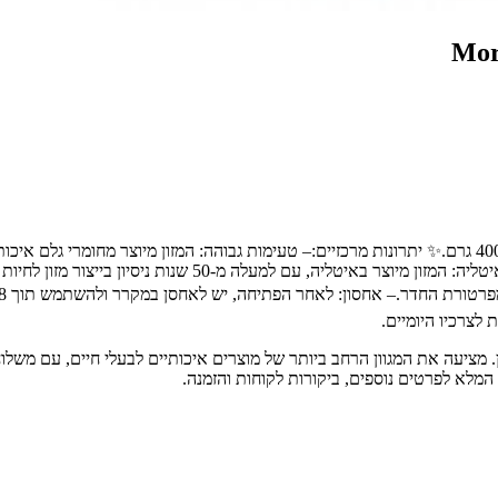
🐾 מיועד עבור:מזון רטוב לחתולים מבית Morando, בטעם בקלה, באריזת 400 גרם.✨ יתרונות מרכזיים:– טעימות
לצרכיו היומיים.