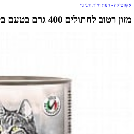
אקזוטיקה - חנות חיות ודגי נוי
מזון רטוב לחתולים 400 גרם בטעם בקלה | Morando - מורנדו - MORANDO