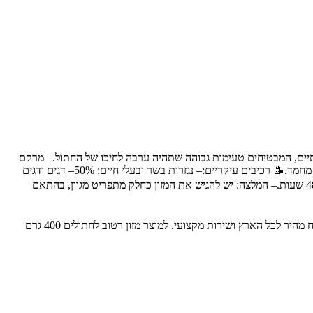
 גבוהה: המזון מיוצר מחומרי גלם איכותיים, המבטיחים טעימות גבוהה שתהיה ערבה לחיכו של החתול.– מרקם
פטה: המזון מגיע במרקם פטה, המקל על האכילה ומסייע לעיכול.– תוצרת איטליה: המזון מיוצר באיטליה, עם למעלה מ-50 שנות ניסיון בייצור מזון לחיות מחמד.📝 רכיבים עיקריים:– נגזרות בשר ובעלי חיים: 50%– דגים ודגים
(בקלה): 5%– מינרלים📋 הוראות שימוש:– הגשה: יש להגיש את המזון בטמפרטורת החדר.– אחסון: לאחר הפתיחה, יש לאחסן במקרר ולהשתמש תוך 48 שעות.– המלצה: יש להגיש את המזון כחלק מתפריט מגוון, בהתאם
אקזוטיקה - חנות חיות מחמד מובילה בחיפה והצפון, עם מעל 30 שנות ניסיון. מציעה את המגוון הרחב ביותר של מוצרים איכותיים לבעלי חיים, עם משלוח מהיר לכל הארץ ושירות מקצועי. למוצר מזון רטוב לחתולים 400 גרם