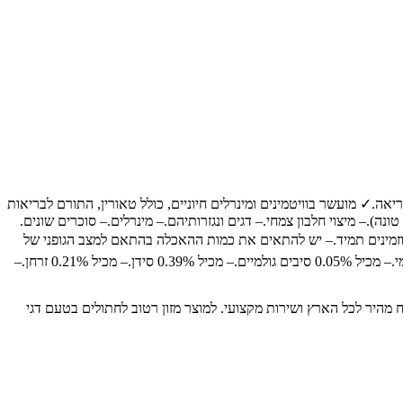
ד לחתולים בוגרים.✓ מכיל 13% חלבון, המסייע בשמירה על מסת שריר בריאה.✓ מועשר בוויטמינים ומינרלים חיוניים, כולל טאורין, התורם לבריאות
הלב והעיניים.✓ ללא חומרי משמרים וצבעי מאכל.✓ ללא חומרי טעם וריח מלאכותיים.📝 רכיבים עיקריים:– בשר ונגזרותיו (19%: 4% דגי אוקיינוס, 4% טונה).– מיצוי חלבון צמחי.– דגים ונגזרותיהם.– מינרלים.– סוכרים שונים.
יש לדאוג למים טריים וזמינים תמיד.– יש להתאים את כמות ההאכלה בהתאם למצב הגופני של
החתול לשמירה על משקל גוף תקין.מידע נוסף:– משקל: 85 גרם.– מתאים לחתולים בוגרים.– מכיל 13% חלבון.– מכיל 2.5% שומן.– מכיל 2.5% אפר גולמי.– מכיל 0.05% סיבים גולמיים.– מכיל 0.39% סידן.– מכיל 0.21% זרחן.–
ותיים לבעלי חיים, עם משלוח מהיר לכל הארץ ושירות מקצועי. למוצר מזון רטוב לחתולים בטעם דגי