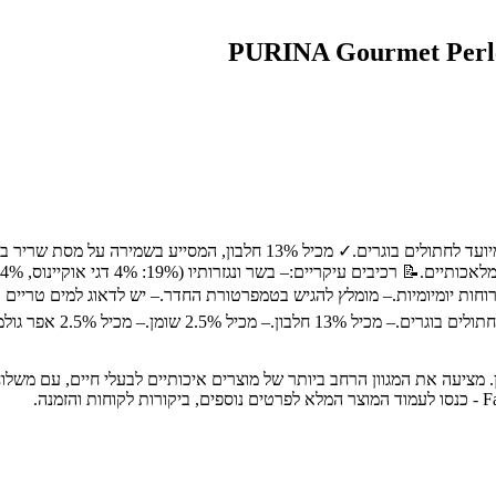
🐾 מיועד עבור:חתולים בוגרים.✨ יתרונות מרכזיים:✓ מזון סופר פרימיום המיוע
 במשקל 4 ק"ג: 3-4 פאוצ'ים ביום במספר ארוחות יומיומיות.– מומלץ להגיש בטמפרטורת החדר.– 
 חיות מחמד מובילה בחיפה והצפון, עם מעל 30 שנות ניסיון. מציעה את המגוון הרחב ביותר של מוצרים איכ