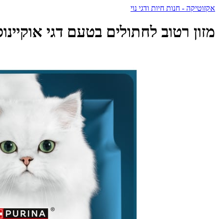
אקזוטיקה - חנות חיות ודגי נוי
מזון רטוב לחתולים בטעם דגי אוקיינוס 85 גרם | PURINA Gourmet Perle - פנסי פיסט - cy Feast