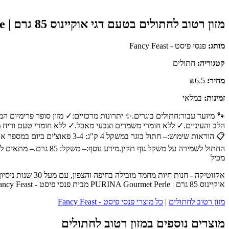
מזון רטוב לחתולים בטעם דגי אוקיינוס 85 גרם | PURINA Gourmet Perle
מותג:
פנסי פיסט - Fancy Feast
קטגוריה:
חתולים
מחיר:
₪6.5
זמינות:
במלאי
📋 הוראות שימוש:– חתול בוגר
מכיל
אקזוטיקה - חנות
אוקיינוס 85 גרם | PURINA Gourmet Perle מבית פנסי פיסט - Fancy Feast - כנסו לעמוד המוצר המלא לפרטים נוספים, ביקורות לקוחות והזמנה.
מזון רטוב לחתולים
|
כל מוצרי פנסי פיסט - Fancy Feast
מוצרים נוספים במזון רטוב לחתולים