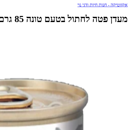
אקזוטיקה - חנות חיות ודגי נוי
מעדן פטה לחתול בטעם טונה 85 גרם | TOMI - טומי - TOMI