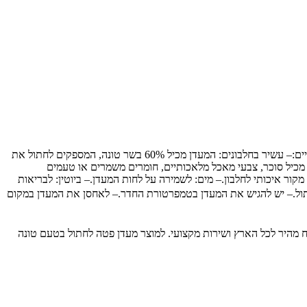
🐾 מיועד עבור:מעדן פטה לחתול בטעם טונה 85 גרם מבית TOMI מיועד לחתולים בוגרים, ומספק להם חוויה קולינרית עשירה ומפנקת.✨ יתרונות מרכזיים:– עשיר בחלבונים: המעדן מכיל 60% בשר טונה, המספקים לחתול את
נו מכיל סוכר, צבעי מאכל מלאכותיים, חומרים משמרים או טעמים
תיים.– קל לעיכול: המרקם הקרמי והטעים מקל על העיכול ומסייע בספיגה מיטבית של החומרים המזינים.📝 רכיבים עיקריים:– בשר טונה (60%): מקור איכותי לחלבון.– מים: לשמירה על לחות המעדן.– ביוטין: לבריאות
החתול.– יש להגיש את המעדן בטמפרטורת החדר.– לאחסן את המעדן במקום
יכותיים לבעלי חיים, עם משלוח מהיר לכל הארץ ושירות מקצועי. למוצר מעדן פטה לחתול בטעם טונה