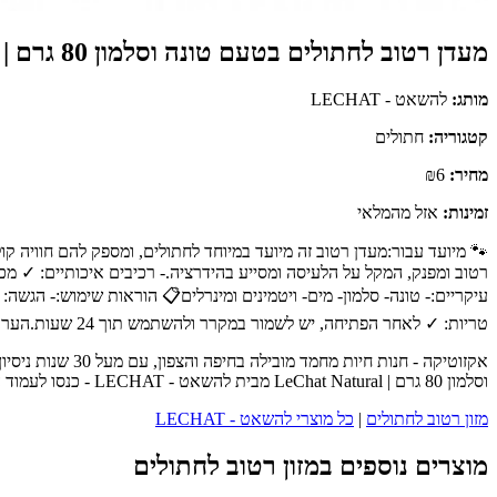
מעדן רטוב לחתולים בטעם טונה וסלמון 80 גרם | LeChat Natural
מותג:
להשאט - LECHAT
קטגוריה:
חתולים
מחיר:
₪6
זמינות:
אזל מהמלאי
🐾 מיועד עבור:מעדן רטוב זה מיועד במיוחד לחתולים, ומספק להם חוויה ק
רטוב ומפנק, המקל על הלעיסה ומסייע בהידרציה.- רכיבים איכותיים: ✓ מ
עיקריים:- טונה- סלמון- מים- ויטמינים ומינרלים📋 הוראות שימוש:- הגש
טריות: ✓ לאחר הפתיחה, יש לשמור במקרר ולהשתמש תוך 24 שעות.הערה: תמיד יש להקפיד על מתן מים טריים וזמינים לחתול, ולוודא שהמזון מתאים לצרכיו התזונתיים.
אקזוטיקה - חנו
וסלמון 80 גרם | LeChat Natural מבית להשאט - LECHAT - כנסו לעמוד המוצר המלא לפרטים נוספים, ביקורות לקוחות והזמנה.
מזון רטוב לחתולים
|
כל מוצרי להשאט - LECHAT
מוצרים נוספים במזון רטוב לחתולים