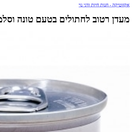
אקזוטיקה - חנות חיות ודגי נוי
מעדן רטוב לחתולים בטעם טונה וסלמון 80 גרם | LeChat Natural - להשאט - T