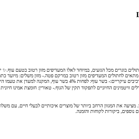
:מעדן פטה לחתולים בטעם עוף 400 גרם | La Cat מיועד לחתולים בוגרים מכל הגזעים, במיוחד לאלו המעדי
תאים לחתולים המעדיפים מזון רטוב במרקם פטה.- מזון משלים: מיועד כתוספ
ומינרלים: המעדן מועשר בויטמינים ומינרלים החיוניים לבריאות החתול.📝 רכיב
לים וויטמינים החיוניים לתפקוד תקין של הגוף.- טאורין: חומצת אמינו חיונ
ת חיות מחמד מובילה בחיפה והצפון, עם מעל 30 שנות ניסיון. מציעה את המגוון הרחב ביותר של מוצרים א