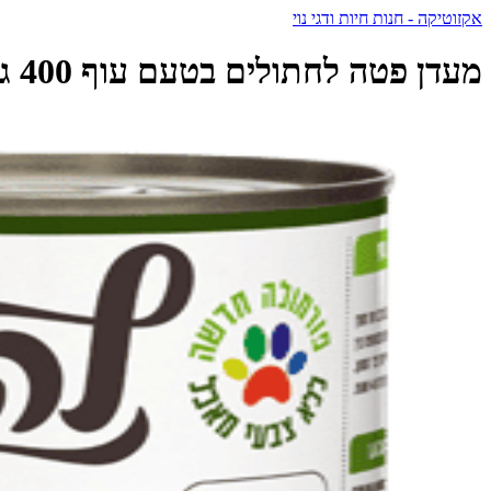
אקזוטיקה - חנות חיות ודגי נוי
מעדן פטה לחתולים בטעם עוף 400 גרם | La Cat - לה קט - La Cat