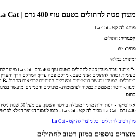
מעדן פטה לחתולים בטעם עוף 400 גרם | La Cat
מותג:
לה קט - La Cat
קטגוריה:
חתולים
מחיר:
₪7
זמינות:
במלאי
🐾 מיועד עבור
טעימות גבוהה לחתולים אניני טעם.- מרקם פטה עדין: המרקם הרך והעדין מ
ומגוון.- חיטה: משמשת כמקור לפחמימות.- מינרלים וויטמינים: מועשר במינר
כתוס
אקזוטיקה - חנו
400 גרם | La Cat מבית לה קט - La Cat - כנסו לעמוד המוצר המלא לפרטים נוספים, ביקורות לקוחות והזמנה.
מזון רטוב לחתולים
|
כל מוצרי לה קט - La Cat
מוצרים נוספים במזון רטוב לחתולים