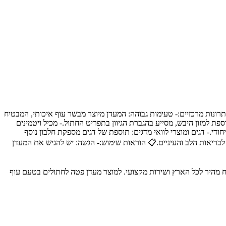
פים מזון רטוב בטעם עוף.✨ יתרונות מרכזיים:- טעימות גבוהה: המעדן מיוצר מבשר עוף איכותי, המבטיח
ת למזון היבש, מסייע בהגברת הגיוון בתפריט החתול.- מכיל ויטמינים
ים עיקריים:- בשר עוף: לפחות 4% בשר עוף, המקנה למעדן את טעמו הייחודי.- דגים ומוצרי לוואי מדגים: תוספת של דגים מספקת חלבון נוסף
ית לבריאות הלב והעיניים.📋 הוראות שימוש:- הגשה: יש להגיש את המעדן
יכותיים לבעלי חיים, עם משלוח מהיר לכל הארץ ושירות מקצועי. למוצר מעדן פטה לחתולים בטעם עוף