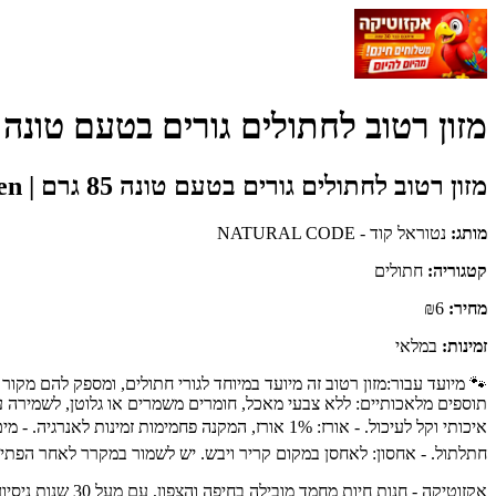
מזון רטוב לחתולים גורים בטעם טונה 85 גרם | Natural Code Kitten - נטוראל קוד - ATURAL CODE
מזון רטוב לחתולים גורים בטעם טונה 85 גרם | Natural Code Kitten
מותג:
נטוראל קוד - NATURAL CODE
קטגוריה:
חתולים
מחיר:
₪6
זמינות:
במלאי
איכותי וקל לעיכול. - אורז: 1% אורז, המקנה פחמי
חתלתול. - אחסון: לאחסן במקום קריר ויבש. יש לשמור במקרר לאחר הפתיחה
אקזוטיקה - חנו