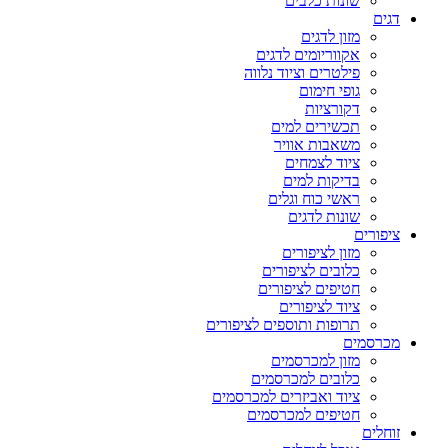
שונות כלבים
דגים
מזון לדגים
אקווריומים לדגים
פילטרים וציוד נלווה
גופי חימום
דקורציות
תכשירים למים
משאבות אוויר
ציוד לצמחים
בדיקות למים
ראשי כוח וגלים
שונות לדגים
ציפורים
מזון לציפורים
כלובים לציפורים
חטיפים לציפורים
ציוד לציפורים
תרופות ותוספים לציפורים
מכרסמים
מזון למכרסמים
כלובים למכרסמים
ציוד ואביזרים למכרסמים
חטיפים למכרסמים
זוחלים