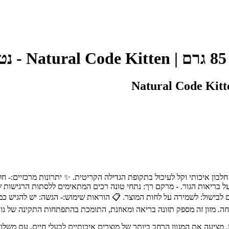
N
מות זמינות לאנרגיה. - מים לבישול: לשמירה על לחות המוצר. 📋 הוראות שימוש:- הגשה:
. מזון זה מספק תזונה בריאה ומאוזנת, התומכת בהתפתחות התקינה של גורי 
ת חיות מחמד מובילה בחיפה והצפון, עם מעל 30 שנות ניסיון. מציעה את המגוון הרחב ביותר של מוצרים אי