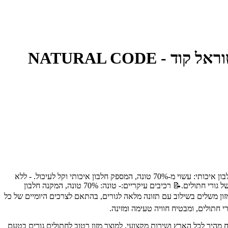
🐾 מיועד עבור:מזון רטוב זה מיועד במיוחד לגורי חתולים, ומספק להם מקור חלבון איכותי וקל לעיכול בתקופת הגדילה הקריטית. ✨ יתרונות מרכזיים:- חלבון איכותי: עשוי מ-70% טונה, המספק חלבון איכותי וקל לעיכול. - ללא
תוספים מלאכותיים: ללא צבעי מאכל, חומרים משמרים או גלוטן, לשמירה על בריאות הגור. - מרקם רך: נתחי טונה רכים המתאימים ללסתות הרגישות של גורי חתולים.📝 רכיבים עיקריים:- טונה: 70% טונה, המקנה חלבון
 יש להגיש כמזון משלים בשילוב עם תזונה מלאה לגורים, בהתאם לצרכים היומיים של כל
חתולים, ומבטיח חוויה טעימה ומזינה.
כותיים לבעלי חיים, עם משלוח מהיר לכל הארץ ושירות מקצועי. למוצר מזון רטוב לחתולים גורים בטעם