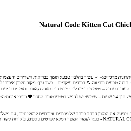
זונה טבעית ובריאה.📝 רכיבים עיקריים:– בשר עוף: מקור חלבון איכותי ל
ק"ג: 1-2 פאוצ'ים ביום.– אחסון: לאחר הפתיחה, יש לאחסן במקרר ולהשתמש תוך 24 שעות.– שימוש: יש 
ת חיות מחמד מובילה בחיפה והצפון, עם מעל 30 שנות ניסיון. מציעה את המגוון הרחב ביותר של מוצרים אי