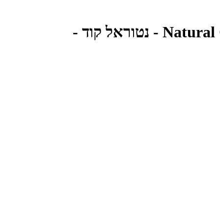
מזון רטוב לחתולים גורים בטעם עוף 85 גרם | Natural Code Kitten Cat Chicken - נטוראל קוד -