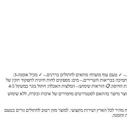
🐾 מיועד עבור:מזון רטוב לחתולים גורים, המתאים לכל הגזעים והגדלים.✨ יתרונות מרכזיים:– ✓ עשיר בחלבון טבעי: תומך בבריאות השרירים והעצמות.– ✓ טעם עוף מועדף: מתאים לחתולים בררנים.– ✓ מכיל אומגה-3:
תמיכה בבריאות השרירים.– מים: מספקים לחות חיונית לתפקוד תקין של
מערכת השתן.– שמן דגים: עשיר בחומצות שומן אומגה-3 לתמיכה בבריאות העור והפרווה.– ויטמינים ומינרלים: מבטיחים תזונה מאוזנת ותומכים במערכת החיסון.📋 הוראות שימוש:– המלצות האכלה: חתול בוגר במשקל 4-5
להגיש בטמפרטורת החדר.🛡️ רכיבי איכות:המוצר מיוצר בהתאם לסטנדרטים מחמירים של איכות ובקרה, ללא שימוש
כותיים לבעלי חיים, עם משלוח מהיר לכל הארץ ושירות מקצועי. למוצר מזון רטוב לחתולים גורים בטעם