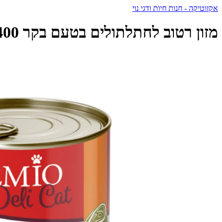
אקזוטיקה - חנות חיות ודגי נוי
מזון רטוב לחתלתולים בטעם בקר 400 גרם | Premio Delicat - פרמיו - Premio