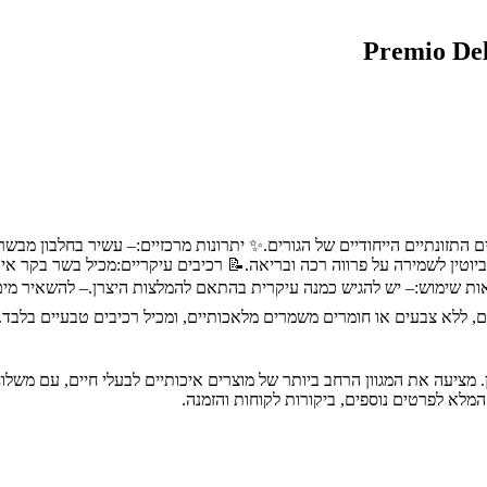
ולים בגילאי 2-12 חודשים, המותאם לצרכים התזונתיים הייחודיים של הגורים.✨ יתרונות מרכזיים
וראות שימוש:– יש להגיש כמנה עיקרית בהתאם להמלצות היצרן.– להשאיר מי
נים מחמירים, ללא צבעים או חומרים משמרים מלאכותיים, ומכיל רכיבים טבעיים ב
ת חיות מחמד מובילה בחיפה והצפון, עם מעל 30 שנות ניסיון. מציעה את המגוון הרחב ביותר של מוצרים אי