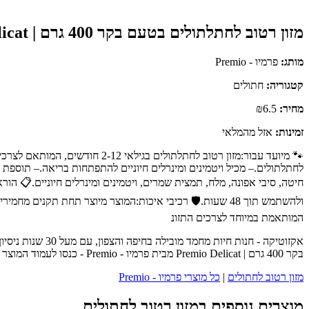
מזון רטוב לחתלתולים בטעם בקר 400 גרם | Premio Delicat
מותג:
פרמיו - Premio
קטגוריה:
חתולים
מחיר:
₪6.5
זמינות:
אזל מהמלאי
🐾 מיועד עבור:מזון רטוב לחתלת
חיטה, סיבי אפונה, מלח, תמצית שמרים, ויטמינים ומינרלים חיוניים.📋 ה
ולהשתמש תוך 48 שעות.🛡️ רכיבי איכות:המוצר מיוצר תחת תק
המותאמת במיוחד לצרכים התזונ
אקזוטיקה - חנו
בקר 400 גרם | Premio Delicat מבית פרמיו - Premio - כנסו לעמוד המוצר המלא לפרטים נוספים, ביקורות לקוחות והזמנה.
מזון רטוב לחתולים
|
כל מוצרי פרמיו - Premio
מוצרים נוספים במזון רטוב לחתולים