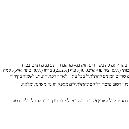
:– עשיר בחלבון מבשר בקר לתמיכה בשרירים חזקים.– מרקם רך ונעים, מותאם במיוחד
לחתלתולים.– מכיל ויטמינים ומינרלים חיוניים להתפתחות בריאה.– תוספת ביוטין לשמירה על פרווה רכה ובריאה.📝 רכיבים עיקריים:מכיל בשר בקר איכותי (5%), ציר עוף (48.32%), עוף (25.2%), ברווז (8%), טונה (5%), קמח
ם טריים וזמינים לחתלתול בכל עת.– לאחר הפתיחה, יש לשמור בקירור
לבד.מזון רטוב פרמיו דליקט לחתלתולים מספק תזונה מאוזנת ומלאה,
כותיים לבעלי חיים, עם משלוח מהיר לכל הארץ ושירות מקצועי. למוצר מזון רטוב לחתלתולים בטעם