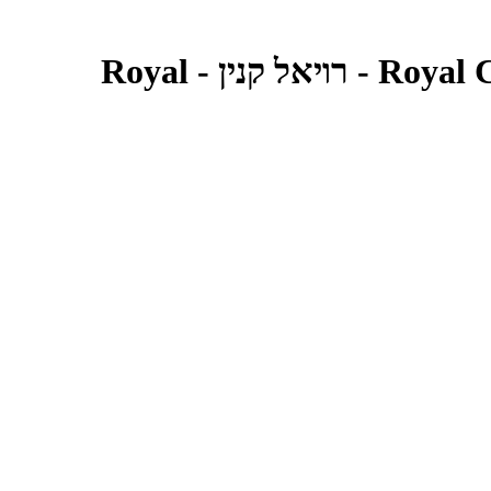
מזון רטוב לכלבים בוגרים מגזע פודל 85 גרם | Royal Canin Poodle Adult Pouch - רויאל קנין - Royal