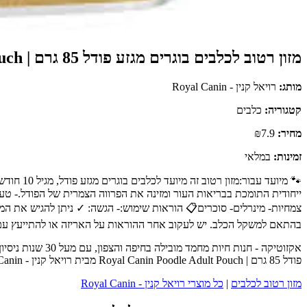
מזון רטוב לכלבים בוגרים מגזע פודל 85 גרם | Royal Canin Poodle Adult Pouch
מותג:
רויאל קנין - Royal Canin
קטגוריה:
כלבים
מחיר:
₪7.9
זמינות:
במלאי
🐾 מיועד
ייחודית התומכת בבריאות העור ומזינה את הפרווה הצמרית של הפודל.- טעם
צמחיות- מינרלים- סוכרים📋 הוראות שימוש:- הגשה: ✓ ניתן להגיש את המ
בהתאם למשקל הכלב. יש לעקוב אחר ההוראות על האריזה או להתייעץ עם 
אקזוטיקה - חנות
פודל 85 גרם | Royal Canin Poodle Adult Pouch מבית רויאל קנין - Royal Canin - כנסו לעמוד המוצר המלא לפרטים נוספים, ביקורות לקוחות והזמנה.
מזון רטוב לכלבים
|
כל מוצרי רויאל קנין - Royal Canin