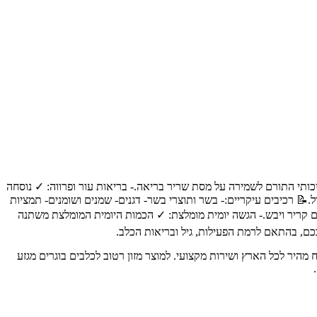
בריאות השרירים: ✓ מכיל חלבון איכותי התורם לשמירה על מסת שריר בריאה.- בריאות עור ופרווה: ✓ נוסחה
📝 רכיבים עיקריים:- בשר ותוצרי בשר- דגנים- שמנים ושומנים- תמציות
ום קריר ויבש.- הגשה יומית מומלצת: ✓ הכמות היומית המומלצת משתנה
ם, בהתאם לרמת הפעילות, גיל ובריאות הכלב.
ותיים לבעלי חיים, עם משלוח מהיר לכל הארץ ושירות מקצועי. למוצר מזון רטוב לכלבים בוגרים מגזע