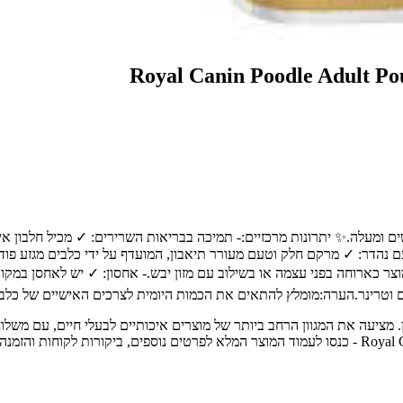
 עבור:מזון רטוב זה מיועד לכלבים בוגרים מגזע פודל, מגיל 10 חודשים ומעלה.✨ יתרונות מרכזיים:- תמיכה ב
 נהדר: ✓ מרקם חלק וטעם מעורר תיאבון, המועדף על ידי כלבים מגזע פודל.
וצר כארוחה בפני עצמה או בשילוב עם מזון יבש.- אחסון: ✓ יש לאחסן במק
וטרינר.הערה:מומלץ להתאים את הכמות היומית לצרכים האישיים של כלבכ
 חיות מחמד מובילה בחיפה והצפון, עם מעל 30 שנות ניסיון. מציעה את המגוון הרחב ביותר של מוצרים איכ