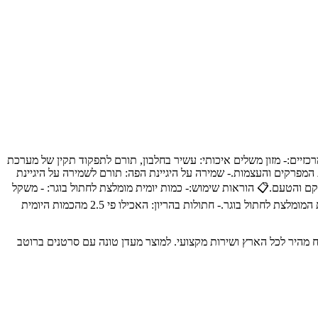
 שלהם.✨ יתרונות מרכזיים:- מזון משלים איכותי: עשיר בחלבון, תורם לתפקוד תקין של מערכת
 המפרקים והעצמות.- שמירה על היגיינת הפה: תורם לשמירה על היגיינת
55: מקור חלבון איכותי.- מים 43.7%: מספקים לחות חיונית.- חומרים מסמיכים 1.2%: משפרים את המרקם והטעם.📋 הוראות שימוש:- כמות יומית מומלצת לחתול בוגר: - משקל
1-3 ק"ג: עד רבע פחית ליום. - משקל 3-5 ק"ג: רבע פחית ליום. - משקל מעל 5 ק"ג: רבע פחית ומעלה ליום.- גורי חתולים: האכילו פי 1.5 מהכמות היומית המומלצת לחתול בוגר.- חתולות בהריון: האכילו פי 2.5 מהכמות היומית
יכותיים לבעלי חיים, עם משלוח מהיר לכל הארץ ושירות מקצועי. למוצר מעדן טונה עם סרטנים ברוטב