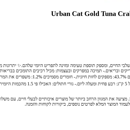
טנים ברוטב 85 גרם מיועד לחתולים בכל שלבי החיים, ומספק תוספת טעימה ומזינה לתפריט היומי
ריקים ובריאים.- תמיכה במפרקים ובעצמות: מכיל רכיבים התומכים בבריאות
הפה של החתול.📝 רכיבים עיקריים:- טונה .1%
ת חיות מחמד מובילה בחיפה והצפון, עם מעל 30 שנות ניסיון. מציעה את המגוון הרחב ביותר של מוצרים א