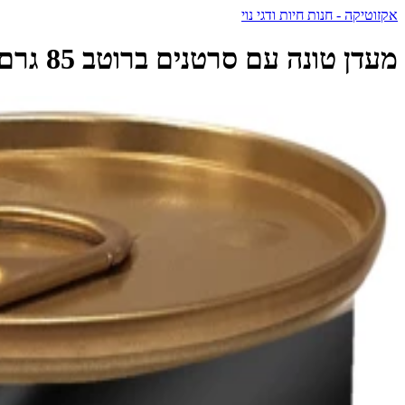
אקזוטיקה - חנות חיות ודגי נוי
מעדן טונה עם סרטנים ברוטב 85 גרם | Urban Cat Gold Tuna Crab Gravy - פטקס - PetEx