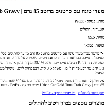
מעדן טונה עם סרטנים ברוטב 85 גרם | Urban Cat Gold Tuna Crab Gravy
מותג:
פטקס - PetEx
קטגוריה:
חתולים
מחיר:
₪5.5
זמינות:
במלאי
🐾 מיועד עבור:מעדן טונה עם סר
העיכול.- תמיכה בבריאות העור והפרווה: מסייע בשמירה על עור ופרווה מב
המומל
אקזוטיקה - חנו
85 גרם | Urban Cat Gold Tuna Crab Gravy מבית פטקס - PetEx - כנסו לעמוד המוצר המלא לפרטים נוספים, ביקורות לקוחות והזמנה.
מזון רטוב לחתולים
|
כל מוצרי פטקס - PetEx
מוצרים נוספים במזון רטוב לחתולים