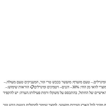
 חלבונים, ויטמינים ומינרלים.– טעם מועדף: מועשר בכבש טרי וגזר, המעניקים טעם מעולה.–
עיכול קל: המרכיבים נבחרים לתמיכה בעיכול בריא.– בריאות הכללית: מכיל רכיבים התומכים בבריאות הכללית של החתול.📝 רכיבים עיקריים:– בשר ומוצרי לוואי מן החי: 30%– דגנים– ויטמינים ומינרלים📋 הוראות שימוש:–
השתמש תוך 24 שעות.– יש להגיש את המנה בהתאם לצרכים האישיים של החתול, בהתבסס על משקלו ורמת פעילותו.הערה: יש להקפיד
יכותיים לבעלי חיים, עם משלוח מהיר לכל הארץ ושירות מקצועי. למוצר שימור לחתולים בטעם כבש וגזר