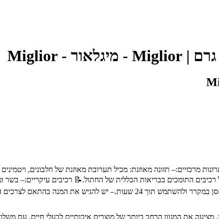
Miglior, מיועד לחתולים בוגרים.✨ יתרונות מרכזיים:– תזונה מאוזנת: מכיל תערובת מאוזנת של
יש להגיש את השימור לחתול בטמפרטורת החדר.– לאחר הפתיחה, יש לאחסן במקרר ול
ת חיות מחמד מובילה בחיפה והצפון, עם מעל 30 שנות ניסיון. מציעה את המגוון הרחב ביותר של מוצרים א