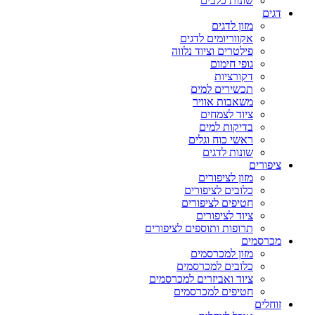
שונות כלבים
דגים
מזון לדגים
אקווריומים לדגים
פילטרים וציוד נלווה
גופי חימום
דקורציות
תכשירים למים
משאבות אוויר
ציוד לצמחים
בדיקות למים
ראשי כוח וגלים
שונות לדגים
ציפורים
מזון לציפורים
כלובים לציפורים
חטיפים לציפורים
ציוד לציפורים
תרופות ותוספים לציפורים
מכרסמים
מזון למכרסמים
כלובים למכרסמים
ציוד ואביזרים למכרסמים
חטיפים למכרסמים
זוחלים