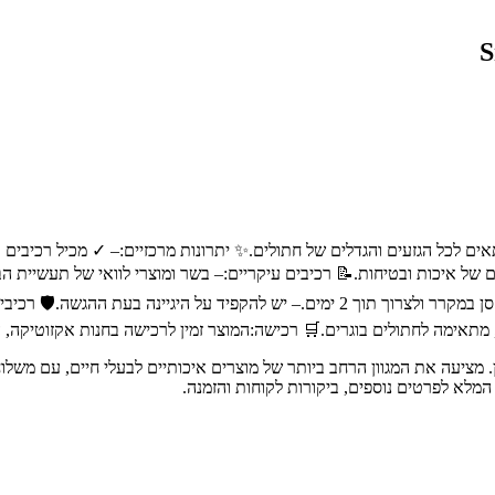
שימוש:– יש להגיש את המזון בטמפרטורת החדר.– לאחר הפתיחה, יש לאחסן במקרר ולצרוך תוך 