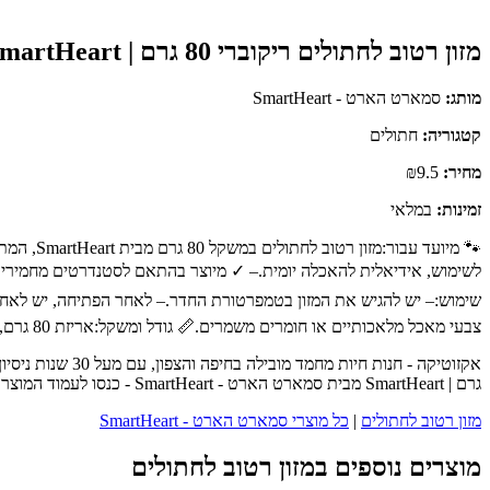
מזון רטוב לחתולים ריקוברי 80 גרם | SmartHeart
מותג:
סמארט הארט - SmartHeart
קטגוריה:
חתולים
מחיר:
₪9.5
זמינות:
במלאי
צבעי מאכל מלאכותיים או חומרים משמרים.📏 גודל ומשקל:אריזת 80 גרם, מתאימה לחתולים בוגרים.🛒 רכישה:המוצר זמין לרכישה בחנות אקזוטיקה, המתמחה במזון וציוד לחיות מחמד.
גרם | SmartHeart מבית סמארט הארט - SmartHeart - כנסו לעמוד המוצר המלא לפרטים נוספים, ביקורות לקוחות והזמנה.
מזון רטוב לחתולים
|
כל מוצרי סמארט הארט - SmartHeart
מוצרים נוספים במזון רטוב לחתולים