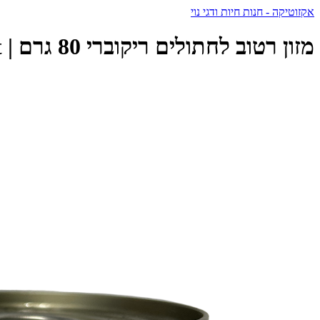
אקזוטיקה - חנות חיות ודגי נוי
מזון רטוב לחתולים ריקוברי 80 גרם | SmartHeart - סמארט הארט - SmartHeart