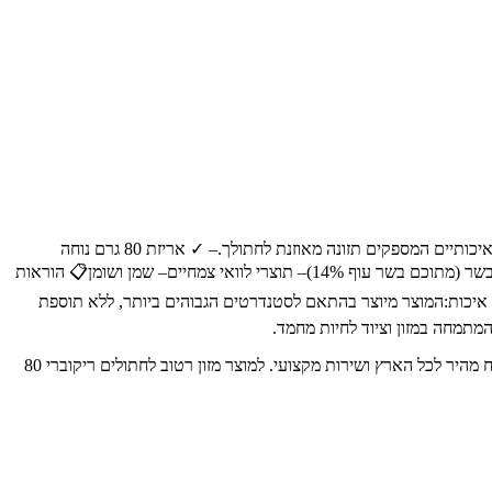
🐾 מיועד עבור:מזון רטוב לחתולים במשקל 80 גרם מבית SmartHeart, המתאים לכל הגזעים והגדלים של חתולים.✨ יתרונות מרכזיים:– ✓ מכיל רכיבים איכותיים המספקים תזונה מאוזנת לחתולך.– ✓ אריזת 80 גרם נוחה
לשימוש, אידיאלית להאכלה יומית.– ✓ מיוצר בהתאם לסטנדרטים מחמירים של איכות ובטיחות.📝 רכיבים עיקריים:– בשר ומוצרי לוואי של תעשיית הבשר (מתוכם בשר עוף 14%)– תוצרי לוואי צמחיים– שמן ושומן📋 הוראות
2 ימים.– יש להקפיד על היגיינה בעת ההגשה.🛡️ רכיבי איכות:המוצר מיוצר בהתאם לסטנדרטים הגבוהים ביותר, ללא תוספת
אקזוטיקה - חנות חיות מחמד מובילה בחיפה והצפון, עם מעל 30 שנות ניסיון. מציעה את המגוון הרחב ביותר של מוצרים איכותיים לבעלי חיים, עם משלוח מהיר לכל הארץ ושירות מקצועי. למוצר מזון רטוב לחתולים ריקוברי 80