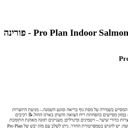
מזון רטוב לחתולים מבוגרים בטעם סלמון ברוטב עשיר 85 גרם | Pro Plan Indoor Salmon in Gravy - פורינה
ן, המסייע בשמירה על מסת גוף בריאה ומונע השמנה.– מניעת היווצרות
במזון מסייעים בהפחתת ריח הצואה והשתן בארגז החול.📝 רכיבים
רות כדורי שיער.– ויטמינים ומינרלים: מעניקים תזונה מאוזנת התומכת
בבריאות הכללית של החתול.📋 הוראות שימוש:– כמויות האכלה מומלצות: לחתול בוגר במשקל 4 ק"ג: 2.5 פאוצ'ים ביום, מחולקים למספר ארוחות.– הגשה: יש להגיש בטמפרטורת החדר. ניתן לשלב עם מזון יבש של Pro Plan