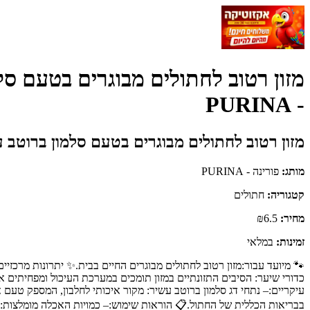
- PURINA
מזון רטוב לחתולים מבוגרים בטעם סלמון ברוטב עשיר 85 גרם |  Indoor Salmon in Gravy
מותג:
פורינה - PURINA
קטגוריה:
חתולים
מחיר:
₪6.5
זמינות:
במלאי
🐾 מיועד עבור:מזון רטוב לחתולים מבוגרים החיים בבית.✨ יתרונות מרכזיים
כדורי שיער: הסיבים התזונתיים במזון תומכים במערכת העיכול ומפחיתים 
עיקריים:– נתחי דג סלמון ברוטב עשיר: מקור איכותי לחלבון, המספק טעם אה