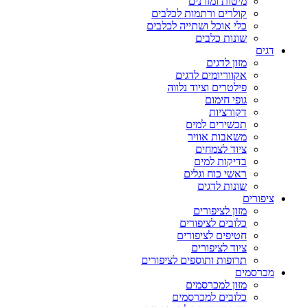
מיטות ומזרנים
קולרים ורתמות לכלבים
כלי אוכל ושתייה לכלבים
שונות כלבים
דגים
מזון לדגים
אקווריומים לדגים
פילטרים וציוד נלווה
גופי חימום
דקורציות
תכשירים למים
משאבות אוויר
ציוד לצמחים
בדיקות למים
ראשי כוח וגלים
שונות לדגים
ציפורים
מזון לציפורים
כלובים לציפורים
חטיפים לציפורים
ציוד לציפורים
תרופות ותוספים לציפורים
מכרסמים
מזון למכרסמים
כלובים למכרסמים