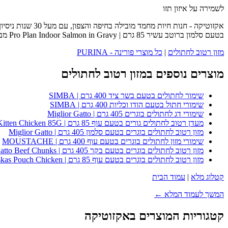
לשמירה על איזון תזו
אקזוטיקה - חנות
בטעם סלמון ברוטב עשיר 85 גרם | Pro Plan Indoor Salmon in Gravy מבית פורינה - PURINA - כנסו לעמוד המוצר המלא לפרטים נוספים, ביקורות לקוחות והזמנה.
מזון רטוב לחתולים
|
כל מוצרי פורינה - PURINA
מוצרים נוספים במזון רטוב לחתולים
שימור לחתולים בטעם בשר ציד 400 גרם | SIMBA
שימורי חתול בטעם הודו וכליות 400 גרם | SIMBA
שימורי דג לחתולים בוגרים 405 גרם | Miglior Gatto
מעדן רטוב לחתולים גורים בטעם עוף 85 גרם | Whiskas Kitten Chicken 85G
מזון רטוב לחתולים בוגרים בטעם סלמון 405 גרם | Miglior Gatto
שימורי מזון לחתולים בוגרים בטעם עוף 400 גרם | MOUSTACHE
מזון רטוב לחתולים בוגרים בטעם בקר 405 גרם | Miglior Gatto Beef Chunks
מזון רטוב לחתולים בוגרים בטעם עוף 85 גרם | Whiskas Pouch Chicken
קטלוג מלא
|
עמוד הבית
המשך לעמוד המלא ←
קטגוריות המוצרים באקזוטיקה