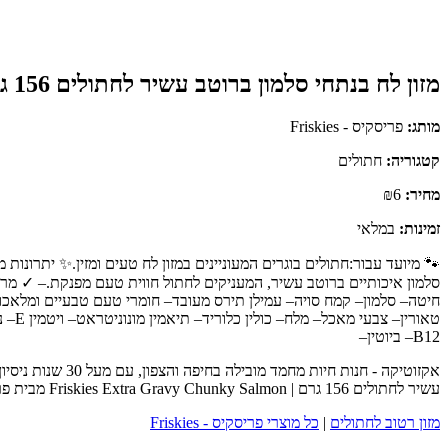
מזון לח בנתחי סלמון ברוטב עשיר לחתולים 156 גרם | Friskies Extra Gravy Chunky Salmon
מותג:
פריסקיס - Friskies
קטגוריה:
חתולים
מחיר:
₪6
זמינות:
במלאי
סלמון איכותיים ברוטב עשיר, המעניקים לחתול חווית טעם מפנקת.– ✓ מרקם
חיטה– סלמון– קמח סויה– עמילן תירס מעובד– חומרי טעם טבעיים ומלאכו
B12– ביוטין–
אקזוטיקה - חנות
עשיר לחתולים 156 גרם | Friskies Extra Gravy Chunky Salmon מבית פריסקיס - Friskies - כנסו לעמוד המוצר המלא לפרטים נוספים, ביקורות לקוחות והזמנה.
מזון רטוב לחתולים
|
כל מוצרי פריסקיס - Friskies