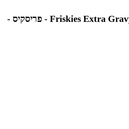
מזון לח בנתחי סלמון ברוטב עשיר לחתולים 156 גרם | Friskies Extra Gravy Chunky Salmon - פריסקיס -