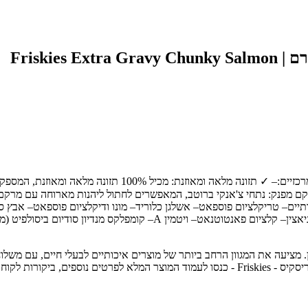
🐾 מיועד עבור:חתולים בוגרים המעוניינים במזון לח טעים ומזין.
 מפנק: נתחי צ'אנקי ברוטב, המאפשרים לחתול ליהנות מארוחה עם מרקם מגו
תיים– טריקלציום פוספאט– אשלגן כלוריד– מונו ודיקלציום פוספאט– אבץ ס
 חיות מחמד מובילה בחיפה והצפון, עם מעל 30 שנות ניסיון. מציעה את המגוון הרחב ביותר של מוצרים איכ