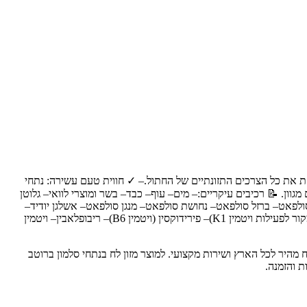
✨ יתרונות מרכזיים:– ✓ תזונה מלאה ומאוזנת: מכיל 100% תזונה מלאה ומאוזנת, המספקת את כל הצרכים התזונתיים של החתול.– ✓ חווית טעם עשירה: נתחי
ון. 📝 רכיבים עיקריים:– מים– עוף– כבד– בשר ומוצרי לוואי– גלוטן
ולפאט– ברזל סולפאט– נחושת סולפאט– מנגן סולפאט– אשלגן יודיד–
טאורין– צבעי מאכל– מלח– כולין כלוריד– תיאמין מונוניטראט– ויטמין E– ניאצין– קלציום פאנטוטנאט– ויטמין A– קומפלקס מנדיון סודיום ביסולפיט (מקור לפעילות ויטמין K1)– פירידוקסין (ויטמין B6)– ריבופלאבין– ויטמין
ותיים לבעלי חיים, עם משלוח מהיר לכל הארץ ושירות מקצועי. למוצר מזון לח בנתחי סלמון ברוטב