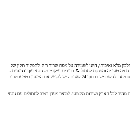
חלבון מלא ואיכותי, חיוני לשמירה על מסת שריר רזה ולתפקוד תקין של
וויה טעימה ומפנקת לחתול.📝 רכיבים עיקריים:- נתחי עוף ודגיגונים.-
חלב עיזים.- מים.- ויטמינים ומינרלים.📋 הוראות שימוש:- יש להגיש את המעדן כתוספת למזון הראשי או כחטיף.- יש לשמור את המעדן במקרר לאחר הפתיחה ולהשתמש בו תוך 24 שעות.- יש להגיש את המעדן בטמפרטורת
כותיים לבעלי חיים, עם משלוח מהיר לכל הארץ ושירות מקצועי. למוצר מעדן רטוב לחתולים עם נתחי