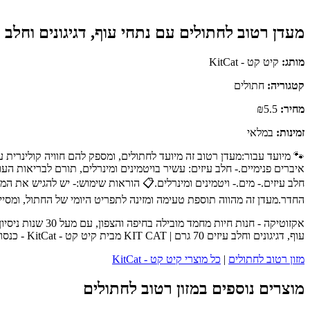
מעדן רטוב לחתולים עם נתחי עוף, דגיגונים וחלב עיזים 70 גרם | 
מותג:
קיט קט - KitCat
קטגוריה:
חתולים
מחיר:
₪5.5
זמינות:
במלאי
🐾 מיועד עבור:מעדן רטוב זה מיועד לחתולים, ומספק להם חוויה קולינרית עש
איברים פנימיים.- חלב עיזים: עשיר בויטמינים ומינרלים, תורם לבריאות הע
החדר.מעדן זה מהווה תוספת טעימה ומזינה לתפריט היומי של החתול, ומסייע
אקזוטיקה - חנו
עוף, דגיגונים וחלב עיזים 70 גרם | KIT CAT מבית קיט קט - KitCat - כנסו לעמוד המוצר המלא לפרטים נוספים, ביקורות לקוחות והזמנה.
מזון רטוב לחתולים
|
כל מוצרי קיט קט - KitCat
מוצרים נוספים במזון רטוב לחתולים