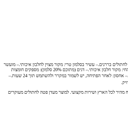
חתולים בררנים.– עשיר בסלמון טרי: מקור מצוין לחלבון איכותי.– מועשר
בויטמינים ומינרלים: תומך בבריאות הכללית של החתול.– ללא חומרים משמרים וצבעי מאכל: מבטיח מזון טבעי ובריא.📝 רכיבים עיקריים:– מוצרים מן החי: מקור חלבון איכותי.– דגים (מתוכם 20% סלמון): מספקים חומצות
שומן חיוניות.– שמנים ושומנים מן הצומח: תורמים לאנרגיה ולבריאות העור.📋 הוראות שימוש:– הגשה: ניתן להגיש כמזון עצמאי או כתוספת למזון היבש.– אחסון: לאחר הפתיחה, יש לשמור במקרר ולהשתמש תוך 24 שעות.–
יק.
יכותיים לבעלי חיים, עם משלוח מהיר לכל הארץ ושירות מקצועי. למוצר מעדן פטה לחתולים מעוקרים