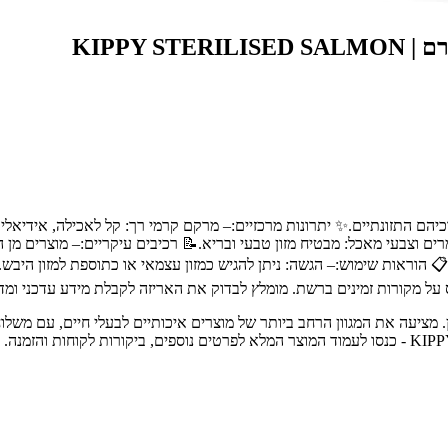
הם התזונתיים.✨ יתרונות מרכזיים:– מרקם קרמי רך: קל לאכילה, אידיאלי ל
מקורות זמינים ברשת. מומלץ לבדוק את האריזה לקבלת מידע עדכני ומדו
ת חיות מחמד מובילה בחיפה והצפון, עם מעל 30 שנות ניסיון. מציעה את המגוון הרחב ביותר של מוצרים א