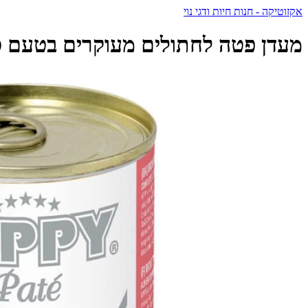
אקזוטיקה - חנות חיות ודגי נוי
מעדן פטה לחתולים מעוקרים בטעם סלמון 400 גרם | KIPPY STERILISED SALMON - ק