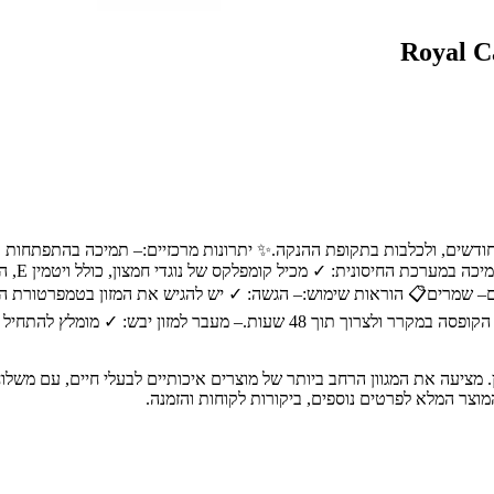
 מיועד עבור:מזון רטוב איכותי המיועד לגורי כלבים מגיל 3 שבועות עד 2 חודשים, ולכלבות בתקופת ההנקה.✨ ית
הגור.– 
ים– שמרים📋 הוראות שימוש:– הגשה: ✓ יש להגיש את המזון בטמפרטורת הח
רותחים) לקבלת מרקם רך יותר.– אחסון: ✓ לאחר הפתיחה, יש לאחסן את הקופסה במקר