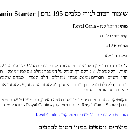
שימור רטוב לגורי כלבים 195 גרם | Royal Canin Starter
מותג:
רויאל קנין - Royal Canin
קטגוריה:
כלבים
מחיר:
₪12.6
זמינות:
במלאי
🐾
החי– דגניים– תוצרים ממוצא צמחי– מינרלים– חלב ותוצריו– שמנים ושומנ
להקפיד על הוראות ההאכ
גרם | Royal Canin Starter מבית רויאל קנין - Royal Canin - כנסו לעמוד המוצר המלא לפרטים נוספים, ביקורות לקוחות והזמנה.
מזון רטוב לכלבים
|
כל מוצרי רויאל קנין - Royal Canin
מוצרים נוספים במזון רטוב לכלבים