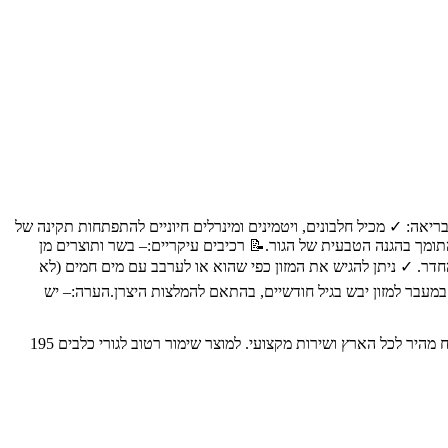
רונות מרכזיים:– תמיכה בהתפתחות בריאה: ✓ מכיל חלבונים, ויטמינים ומינרלים חיוניים להתפתחות תקינה של
קל לעיכול: ✓ מרקם רך המקל על המעבר מחלב אם למזון מוצק.– תמיכה במערכת החיסונית: ✓ מכיל קומפלקס של נוגדי חמצון, כולל ויטמין E, התומך בהגנה הטבעית של הגור.📝 רכיבים עיקריים:– בשר ותוצרים מן
דר. ✓ ניתן להגיש את המזון כפי שהוא או לערבב עם מים חמים (לא
ר ולצרוך תוך 48 שעות.– מעבר למזון יבש: ✓ מומלץ להתחיל במעבר למזון יבש בגיל חודשיים, בהתאם להמלצות היצרן.הערה:– יש
אקזוטיקה - חנות חיות מחמד מובילה בחיפה והצפון, עם מעל 30 שנות ניסיון. מציעה את המגוון הרחב ביותר של מוצרים איכותיים לבעלי חיים, עם משלוח מהיר לכל הארץ ושירות מקצועי. למוצר שימור רטוב לגורי כלבים 195