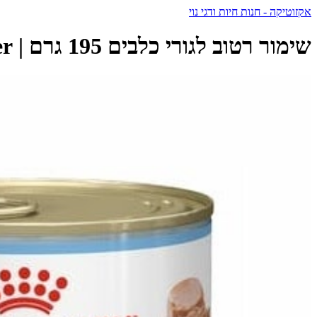
אקזוטיקה - חנות חיות ודגי נוי
שימור רטוב לגורי כלבים 195 גרם | Royal Canin Starter - רויאל קנין - Royal Canin