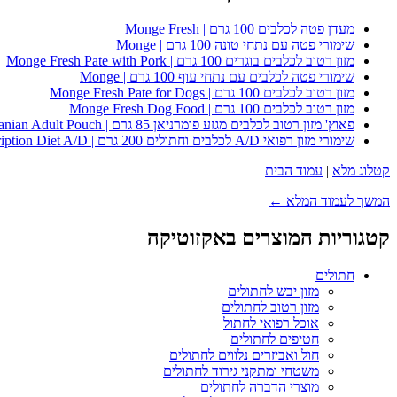
מעדן פטה לכלבים 100 גרם | Monge Fresh
שימורי פטה עם נתחי טונה 100 גרם | Monge
מזון רטוב לכלבים בוגרים 100 גרם | Monge Fresh Pate with Pork
שימורי פטה לכלבים עם נתחי עוף 100 גרם | Monge
מזון רטוב לכלבים 100 גרם | Monge Fresh Pate for Dogs
מזון רטוב לכלבים 100 גרם | Monge Fresh Dog Food
פאוץ' מזון רטוב לכלבים מגזע פומרניאן 85 גרם | Royal Canin Pomeranian Adult Pouch
שימורי מזון רפואי A/D לכלבים וחתולים 200 גרם | Hill's Prescription Diet A/D
קטלוג מלא
|
עמוד הבית
המשך לעמוד המלא ←
קטגוריות המוצרים באקזוטיקה
חתולים
מזון יבש לחתולים
מזון רטוב לחתולים
אוכל רפואי לחתול
חטיפים לחתולים
חול ואביזרים נלווים לחתולים
משטחי ומתקני גירוד לחתולים
מוצרי הדברה לחתולים